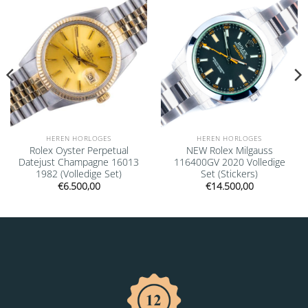
wishlist
wishlist
HEREN HORLOGES
HEREN HORLOGES
Rolex Oyster Perpetual
NEW Rolex Milgauss
Datejust Champagne 16013
116400GV 2020 Volledige
1982 (Volledige Set)
Set (Stickers)
€
6.500,00
€
14.500,00