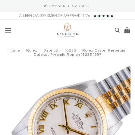
12 MAANDEN GARANTIE
Ga
ALLEEN LANGSKOMEN OP AFSPRAAK
750+
naar
inhoud
Home
/
Rolex
/
Datejust
/
16233
/
Rolex Oyster Perpetual
Datejust Pyramid Roman 16233 1997
Add to
wishlist