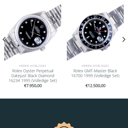
Add to
Add to
wishlist
wishlist
HEREN HORLOGES
HEREN HORLOGES
Rolex Oyster Perpetual
Rolex GMT-Master Black
Datejust Black Diamond
16700 1999 (Volledige Set)
16234 1995 (Volledige Set)
€
7.950,00
€
12.500,00