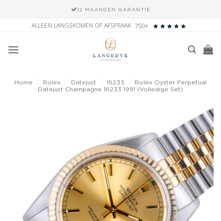
12 MAANDEN GARANTIE
Ga
ALLEEN LANGSKOMEN OP AFSPRAAK
750+
naar
inhoud
Home
/
Rolex
/
Datejust
/
16233
/
Rolex Oyster Perpetual
Datejust Champagne 16233 1991 (Volledige Set)
Add to
wishlist