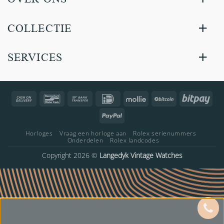
COLLECTIE
SERVICES
Cash
Bancontact
Bank
IDeal
Mollie
BitCoin
Bitp
On
Transfer
PayPal
Delivery
Horloges
Vraag een horloge aan
Rolex serienummers
Onderdelen
Rolex landcodes
Copyright 2026 ©
Langedyk Vintage Watches