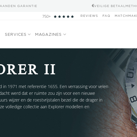
MAANDEN GARANTIE
VEILIGE BETAALMET
750+
REVIEWS
FAQ
MATCHMAK
N
SERVICES
MAGAZINES
RER II
d in 1971 met referentie 1655. Een verrassing voor velen
edacht werd dat er ruimte zou zijn voor een nieuwe
uurs wijzer en de roestvrijstalen bezel die de drager in
onze volledige collectie aan Explorer modellen en