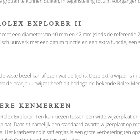
 grotten te kunnen duiken, in tegenstelling tot zijn voorgange
OLEX EXPLORER II
t met een diameter van 40 mm en 42 mm (sinds de referentie 216
tisch uurwerk met een datum functie en een extra functie, een 
e vaste bezel kan aflezen wat de tijd is. Deze extra wijzer is i
st de oranje uurwijzer heeft dit horloge de bekende Rolex Merce
DERE KENMERKEN
 Rolex Explorer II en kun kiezen tussen een witte wijzerplaat en
rplaat. Daar zit namelijk een standaard zwarte wijzerplaat op 
s. Het krasbestendig saffierglas is een grote verbetering ten opz