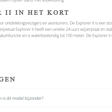
 stalen Oyster band met vouwsluiting.
 II IN HET KORT
or ontdekkingsreizigers en avonturiers. De Explorer II is een s
petual Explorer II heeft een unieke 24-uurs wijzerplaat en sta
datumfunctie en is waterbestendig tot 100 meter. De Explorer I
GEN
m is dit model bijzonder?