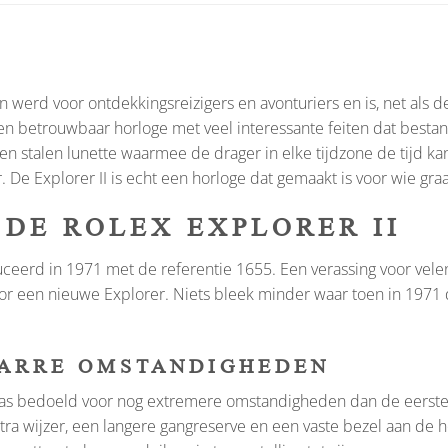
n werd voor ontdekkingsreizigers en avonturiers en is, net als 
r en betrouwbaar horloge met veel interessante feiten dat best
 en stalen lunette waarmee de drager in elke tijdzone de tijd ka
 De Explorer II is echt een horloge dat gemaakt is voor wie graa
DE ROLEX EXPLORER II
uceerd in 1971 met de referentie 1655. Een verassing voor vele
voor een nieuwe Explorer. Niets bleek minder waar toen in 197
BARRE OMSTANDIGHEDEN
, was bedoeld voor nog extremere omstandigheden dan de eerst
ra wijzer, een langere gangreserve en een vaste bezel aan de h