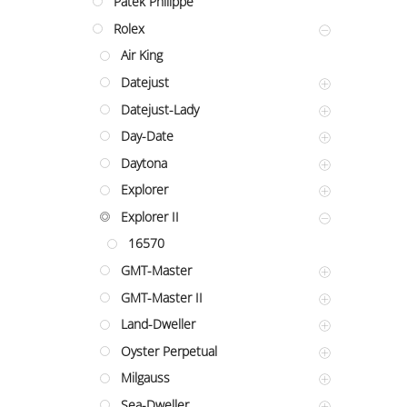
Patek Philippe
Rolex
Air King
Datejust
Datejust-Lady
Day-Date
Daytona
Explorer
Explorer II
16570
GMT-Master
GMT-Master II
Land-Dweller
Oyster Perpetual
Milgauss
Sea-Dweller