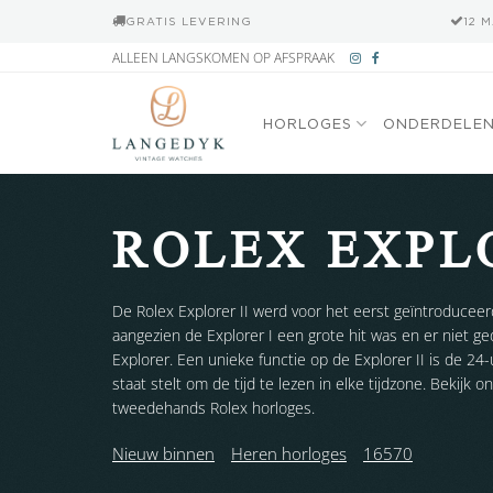
GRATIS LEVERING
12 
Ga
ALLEEN LANGSKOMEN OP AFSPRAAK
naar
inhoud
HORLOGES
ONDERDELE
ROLEX EXPLO
De Rolex Explorer II werd voor het eerst geïntroduceer
aangezien de Explorer I een grote hit was en er niet g
Explorer. Een unieke functie op de Explorer II is de 24-
staat stelt om de tijd te lezen in elke tijdzone. Bekijk 
tweedehands Rolex horloges.
Nieuw binnen
Heren horloges
16570