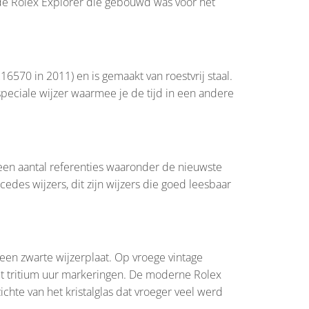
r de Rolex Explorer die gebouwd was voor het
570 in 2011) en is gemaakt van roestvrij staal.
speciale wijzer waarmee je de tijd in een andere
n een aantal referenties waaronder de nieuwste
des wijzers, dit zijn wijzers die goed leesbaar
 een zwarte wijzerplaat. Op vroege vintage
met tritium uur markeringen. De moderne Rolex
ichte van het kristalglas dat vroeger veel werd