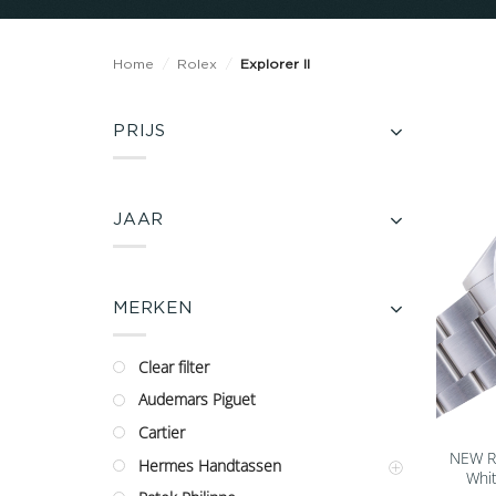
Home
/
Rolex
/
Explorer II
PRIJS
JAAR
MERKEN
Clear filter
Audemars Piguet
Cartier
NEW Ro
Hermes Handtassen
Whit