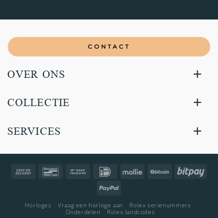
CONTACT
OVER ONS
COLLECTIE
SERVICES
Cash
Bancontact
Bank
IDeal
Mollie
BitCoin
Bitp
On
Transfer
PayPal
Delivery
Horloges
Vraag een horloge aan
Rolex serienummers
Onderdelen
Rolex landcodes