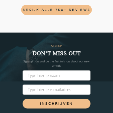
BEKIJK ALLE 750+ REVIEWS
SIGN UP
DON’T MISS OUT
Sign up now and be the first to know about our new
arrivals
INSCHRIJVEN