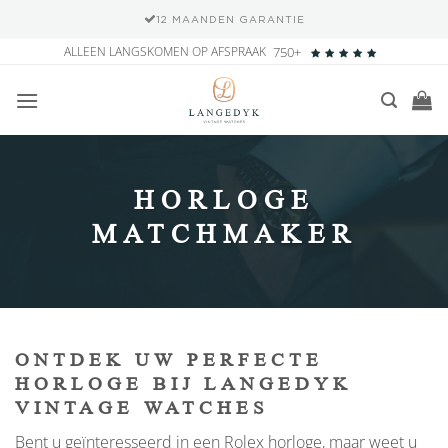
12 MAANDEN GARANTIE
Ga
ALLEEN LANGSKOMEN OP AFSPRAAK
750+
naar
inhoud
HORLOGE
MATCHMAKER
ONTDEK UW PERFECTE
HORLOGE BIJ LANGEDYK
VINTAGE WATCHES
Bent u geïnteresseerd in een Rolex horloge, maar weet u