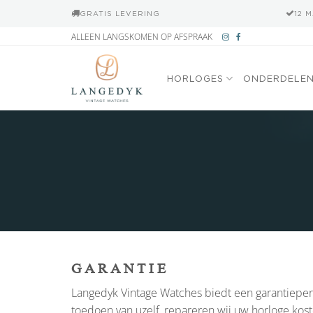
GRATIS LEVERING
12 
Ga
ALLEEN LANGSKOMEN OP AFSPRAAK
naar
inhoud
HORLOGES
ONDERDELE
GARANTIE
Langedyk Vintage Watches biedt een garantieper
toedoen van uzelf, repareren wij uw horloge kos