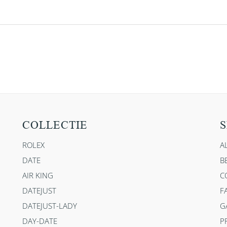
COLLECTIE
S
ROLEX
A
DATE
B
AIR KING
C
DATEJUST
F
DATEJUST-LADY
G
DAY-DATE
P