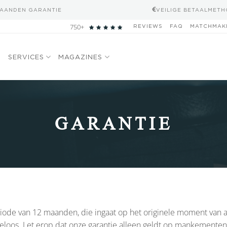
MAANDEN GARANTIE
VEILIGE BETAALMET
750+
REVIEWS
FAQ
MATCHMAK
N
SERVICES
MAGAZINES
GARANTIE
iode van 12 maanden, die ingaat op het originele moment van a
teloos. Let erop dat onze garantie alleen geldt op mankementen