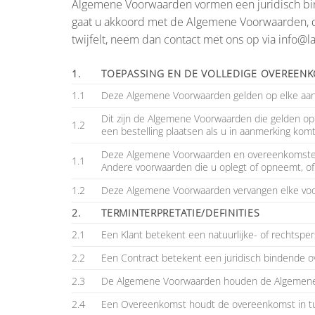
Algemene Voorwaarden vormen een juridisch bind
gaat u akkoord met de Algemene Voorwaarden, die
twijfelt, neem dan contact met ons op via
info@l
1.
TOEPASSING EN DE VOLLEDIGE OVEREEN
1.1
Deze Algemene Voorwaarden gelden op elke aank
Dit zijn de Algemene Voorwaarden die gelden op
1.2
een bestelling plaatsen als u in aanmerking kom
Deze Algemene Voorwaarden en overeenkomsten (
1.1
Andere voorwaarden die u oplegt of opneemt, of 
1.2
Deze Algemene Voorwaarden vervangen elke vo
2.
TERMINTERPRETATIE/DEFINITIES
2.1
Een Klant betekent een natuurlijke- of rechtspers
2.2
Een Contract betekent een juridisch bindende o
2.3
De Algemene Voorwaarden houden de Algemene V
2.4
Een Overeenkomst houdt de overeenkomst in tu