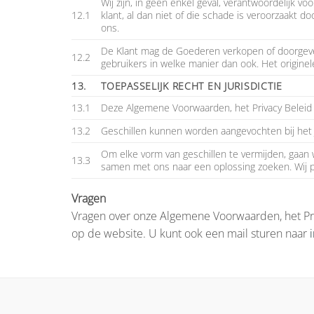
Wij zijn, in geen enkel geval, verantwoordelijk 
12.1
klant, al dan niet of die schade is veroorzaakt 
ons.
De Klant mag de Goederen verkopen of doorgeve
12.2
gebruikers in welke manier dan ook. Het originel
13.
TOEPASSELIJK RECHT EN JURISDICTIE
13.1
Deze Algemene Voorwaarden, het Privacy Beleid e
13.2
Geschillen kunnen worden aangevochten bij het J
Om elke vorm van geschillen te vermijden, gaan 
13.3
samen met ons naar een oplossing zoeken. Wij p
Vragen
Vragen over onze Algemene Voorwaarden, het Pri
op de website. U kunt ook een mail sturen naar