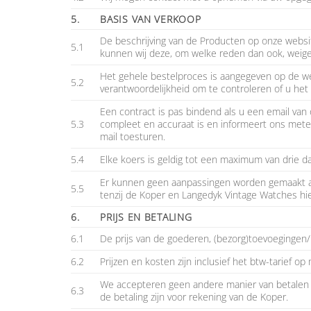
5.
BASIS VAN VERKOOP
De beschrijving van de Producten op onze websi
5.1
kunnen wij deze, om welke reden dan ook, weiger
Het gehele bestelproces is aangegeven op de webs
5.2
verantwoordelijkheid om te controleren of u het 
Een contract is pas bindend als u een email van 
5.3
compleet en accuraat is en informeert ons meteen
mail toesturen.
5.4
Elke koers is geldig tot een maximum van drie dag
Er kunnen geen aanpassingen worden gemaakt aa
5.5
tenzij de Koper en Langedyk Vintage Watches hie
6.
PRIJS EN BETALING
6.1
De prijs van de goederen, (bezorg)toevoegingen/
6.2
Prijzen en kosten zijn inclusief het btw-tarief o
We accepteren geen andere manier van betalen 
6.3
de betaling zijn voor rekening van de Koper.