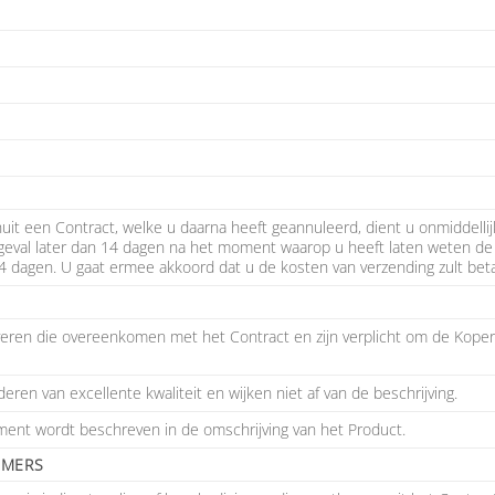
it een Contract, welke u daarna heeft geannuleerd, dient u onmiddellijk
geval later dan 14 dagen na het moment waarop u heeft laten weten de o
 dagen. U gaat ermee akkoord dat u de kosten van verzending zult beta
everen die overeenkomen met het Contract en zijn verplicht om de Koper s
ren van excellente kwaliteit en wijken niet af van de beschrijving.
ment wordt beschreven in de omschrijving van het Product.
EMERS