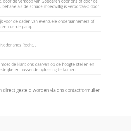
ract, door de verkoop van Goederen door ons of door de
s, behalve als de schade moedwillig is veroorzaakt door
ijk voor de daden van eventuele onderaannemers of
 een derde partij.
 Nederlands Recht. .
, moet de klant ons daarvan op de hoogte stellen en
edelijke en passende oplossing te komen.
 direct gesteld worden via ons contactformulier