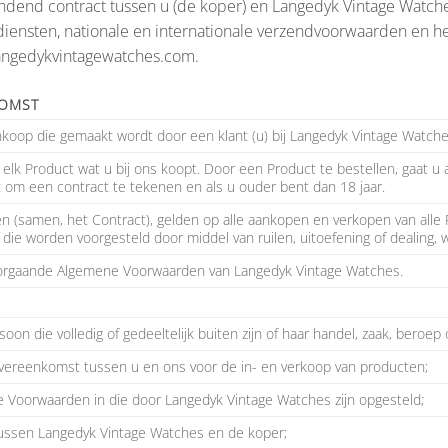
end contract tussen u (de koper) en Langedyk Vintage Watche
nsten, nationale en internationale verzendvoorwaarden en het 
angedykvintagewatches.com
.
KOMST
oop die gemaakt wordt door een klant (u) bij Langedyk Vintage Watche
 elk Product wat u bij ons koopt. Door een Product te bestellen, gaat
t om een contract te tekenen en als u ouder bent dan 18 jaar.
samen, het Contract), gelden op alle aankopen en verkopen van alle 
die worden voorgesteld door middel van ruilen, uitoefening of dealing, 
orgaande Algemene Voorwaarden van Langedyk Vintage Watches.
oon die volledig of gedeeltelijk buiten zijn of haar handel, zaak, beroep
vereenkomst tussen u en ons voor de in- en verkoop van producten;
oorwaarden in die door Langedyk Vintage Watches zijn opgesteld;
ssen Langedyk Vintage Watches en de koper;