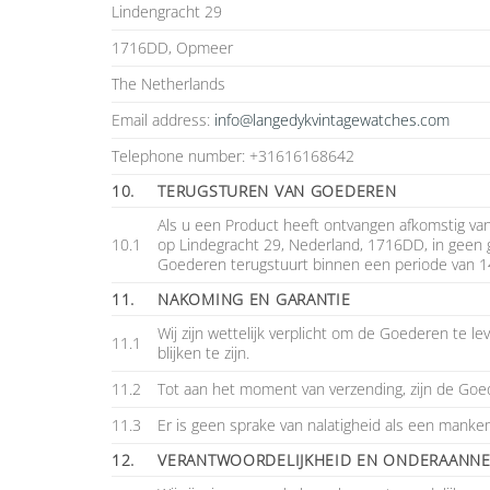
Lindengracht 29
1716DD, Opmeer
The Netherlands
Email address:
info@langedykvintagewatches.com
Telephone number: +31616168642
10.
TERUGSTUREN VAN GOEDEREN
Als u een Product heeft ontvangen afkomstig vanu
10.1
op Lindegracht 29, Nederland, 1716DD, in geen 
Goederen terugstuurt binnen een periode van 14
11.
NAKOMING EN GARANTIE
Wij zijn wettelijk verplicht om de Goederen te l
11.1
blijken te zijn.
11.2
Tot aan het moment van verzending, zijn de Goede
11.3
Er is geen sprake van nalatigheid als een manke
12.
VERANTWOORDELIJKHEID EN ONDERAANN