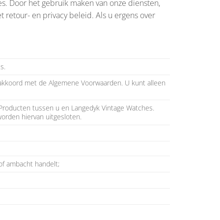
s. Door het gebruik maken van onze diensten,
retour- en privacy beleid. Als u ergens over
s.
 u akkoord met de Algemene Voorwaarden. U kunt alleen
Producten tussen u en Langedyk Vintage Watches.
worden hiervan uitgesloten.
 of ambacht handelt;