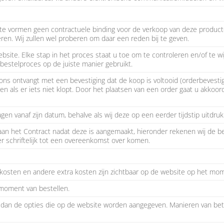
te vormen geen contractuele binding voor de verkoop van deze product
en. Wij zullen wel proberen om daar een reden bij te geven.
ite. Elke stap in het proces staat u toe om te controleren en/of te wij
bestelproces op de juiste manier gebruikt.
ons ontvangt met een bevestiging dat de koop is voltooid (orderbevestigi
 als er iets niet klopt. Door het plaatsen van een order gaat u akkoord 
en vanaf zijn datum, behalve als wij deze op een eerder tijdstip uitdruk
n het Contract nadat deze is aangemaakt, hieronder rekenen wij de be
r schriftelijk tot een overeenkomst over komen.
kosten en andere extra kosten zijn zichtbaar op de website op het momen
p moment van bestellen.
dan de opties die op de website worden aangegeven. Manieren van beta