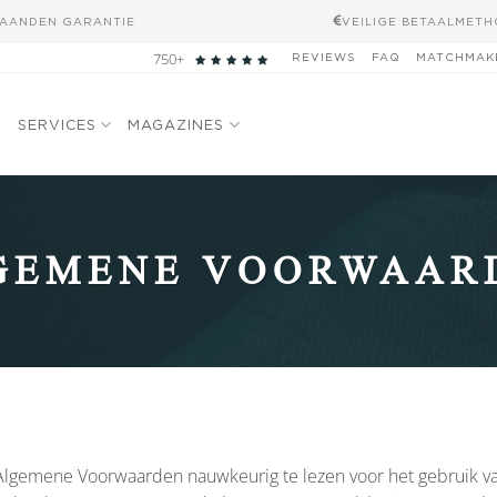
MAANDEN GARANTIE
VEILIGE BETAALMET
750+
REVIEWS
FAQ
MATCHMAK
N
SERVICES
MAGAZINES
GEMENE VOORWAAR
Algemene Voorwaarden nauwkeurig te lezen voor het gebruik va