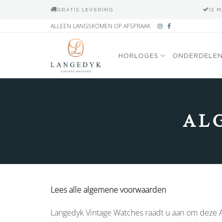
GRATIS LEVERING
12 
Ga
ALLEEN LANGSKOMEN OP AFSPRAAK
naar
inhoud
HORLOGES
ONDERDELE
AL
Lees alle algemene voorwaarden
Langedyk Vintage Watches raadt u aan om deze 