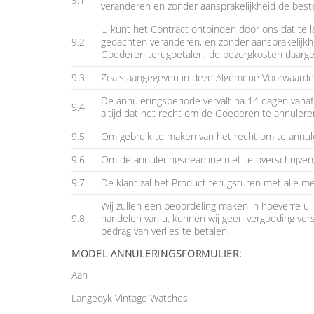
veranderen en zonder aansprakelijkheid de beste
U kunt het Contract ontbinden door ons dat te 
9.2
gedachten veranderen, en zonder aansprakelijkh
Goederen terugbetalen, de bezorgkosten daarge
9.3
Zoals aangegeven in deze Algemene Voorwaarden
De annuleringsperiode vervalt na 14 dagen vanaf
9.4
altijd dat het recht om de Goederen te annulere
9.5
Om gebruik te maken van het recht om te annulere
9.6
Om de annuleringsdeadline niet te overschrijven
9.7
De klant zal het Product terugsturen met alle me
Wij zullen een beoordeling maken in hoeverre u i
9.8
handelen van u, kunnen wij geen vergoeding vers
bedrag van verlies te betalen.
MODEL ANNULERINGSFORMULIER:
Aan
Langedyk Vintage Watches