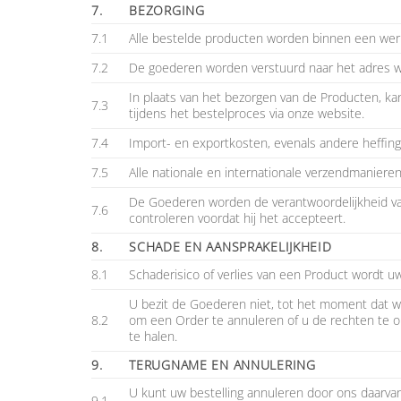
7.
BEZORGING
7.1
Alle bestelde producten worden binnen een werk
7.2
De goederen worden verstuurd naar het adres wa
In plaats van het bezorgen van de Producten, ka
7.3
tijdens het bestelproces via onze website.
7.4
Import- en exportkosten, evenals andere heffing
7.5
Alle nationale en internationale verzendmanier
De Goederen worden de verantwoordelijkheid van
7.6
controleren voordat hij het accepteert.
8.
SCHADE EN AANSPRAKELIJKHEID
8.1
Schaderisico of verlies van een Product wordt u
U bezit de Goederen niet, tot het moment dat wij 
8.2
om een Order te annuleren of u de rechten te o
te halen.
9.
TERUGNAME EN ANNULERING
U kunt uw bestelling annuleren door ons daarva
9.1