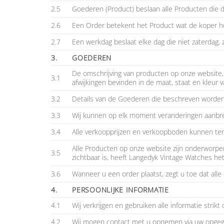
2.5
Goederen (Product) beslaan alle Producten die
2.6
Een Order betekent het Product wat de koper h
2.7
Een werkdag beslaat elke dag die niet zaterdag, 
3.
GOEDEREN
De omschrijving van producten op onze website, 
3.1
afwijkingen bevinden in de maat, staat en kleur 
3.2
Details van de Goederen die beschreven worden 
3.3
Wij kunnen op elk moment veranderingen aanbren
3.4
Alle verkoopprijzen en verkoopboden kunnen ten
Alle Producten op onze website zijn onderworpen
3.5
zichtbaar is, heeft Langedyk Vintage Watches he
3.6
Wanneer u een order plaatst, zegt u toe dat alle 
4.
PERSOONLIJKE INFORMATIE
4.1
Wij verkrijgen en gebruiken alle informatie strikt
4.2
Wij mogen contact met u opnemen via uw opgege