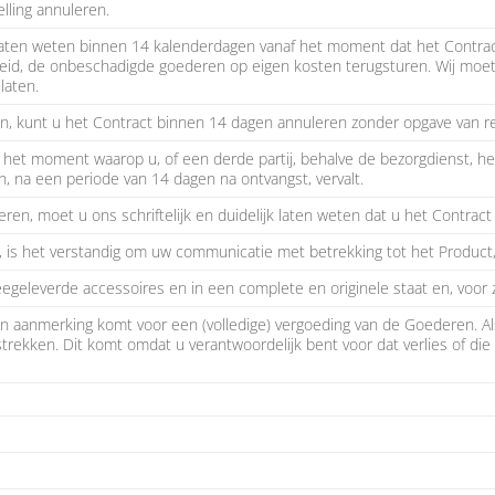
lling annuleren.
laten weten binnen 14 kalenderdagen vanaf het moment dat het Contra
eid, de onbeschadigde goederen op eigen kosten terugsturen. Wij moeten
laten.
, kunt u het Contract binnen 14 dagen annuleren zonder opgave van r
 het moment waarop u, of een derde partij, behalve de bezorgdienst, het
n, na een periode van 14 dagen na ontvangst, vervalt.
n, moet u ons schriftelijk en duidelijk laten weten dat u het Contract 
, is het verstandig om uw communicatie met betrekking tot het Product,
egeleverde accessoires en in een complete en originele staat en, voor zo
n aanmerking komt voor een (volledige) vergoeding van de Goederen. Als 
trekken. Dit komt omdat u verantwoordelijk bent voor dat verlies of die