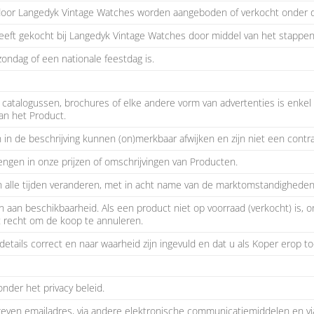
 door Langedyk Vintage Watches worden aangeboden of verkocht onder
eeft gekocht bij Langedyk Vintage Watches door middel van het stappe
zondag of een nationale feestdag is.
catalogussen, brochures of elke andere vorm van advertenties is enkel 
van het Product.
in de beschrijving kunnen (on)merkbaar afwijken en zijn niet een cont
gen in onze prijzen of omschrijvingen van Producten.
 alle tijden veranderen, met in acht name van de marktomstandigheden
 aan beschikbaarheid. Als een product niet op voorraad (verkocht) is,
t recht om de koop te annuleren.
details correct en naar waarheid zijn ingevuld en dat u als Koper erop to
 onder het privacy beleid.
ven emailadres, via andere elektronische communicatiemiddelen en via