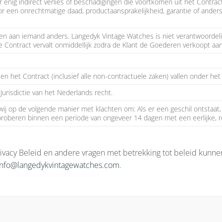
voor enig indirect verlies of beschadigingen die voortkomen uit het Cont
door een onrechtmatige daad, productaansprakelijkheid, garantie of ander
n aan iemand anders. Langedyk Vintage Watches is niet verantwoordel
e Contract vervalt onmiddellijk zodra de Klant de Goederen verkoopt aan
n het Contract (inclusief alle non-contractuele zaken) vallen onder het
urisdictie van het Nederlands recht.
wij op de volgende manier met klachten om: Als er een geschil ontstaat
roberen binnen een periode van ongeveer 14 dagen met een eerlijke, r
vacy Beleid en andere vragen met betrekking tot beleid kunnen
info@langedykvintagewatches.com
.