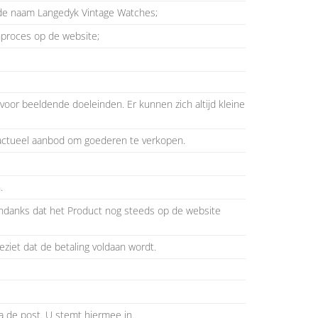
 de naam Langedyk Vintage Watches;
nproces op de website;
voor beeldende doeleinden. Er kunnen zich altijd kleine
ractueel aanbod om goederen te verkopen.
.
 ondanks dat het Product nog steeds op de website
eziet dat de betaling voldaan wordt.
 de post. U stemt hiermee in.