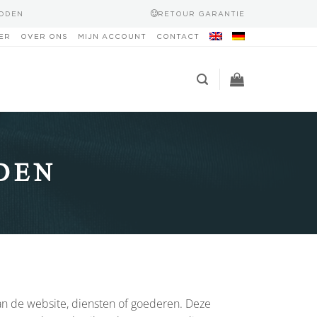
HODEN
RETOUR GARANTIE
ER
OVER ONS
MIJN ACCOUNT
CONTACT
DEN
n de website, diensten of goederen. Deze