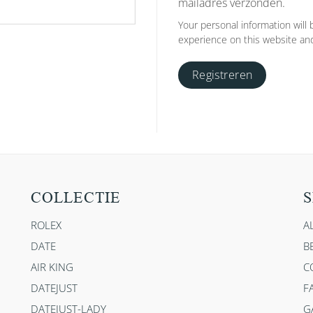
mailadres verzonden.
Your personal information will
experience on this website and
Registreren
COLLECTIE
S
ROLEX
A
DATE
B
AIR KING
C
DATEJUST
F
DATEJUST-LADY
G