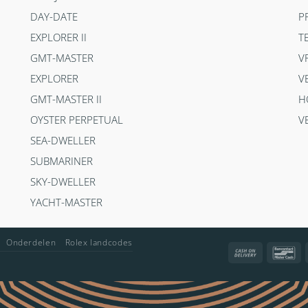
DAY-DATE
P
EXPLORER II
T
GMT-MASTER
V
EXPLORER
V
GMT-MASTER II
H
OYSTER PERPETUAL
V
SEA-DWELLER
SUBMARINER
SKY-DWELLER
YACHT-MASTER
Onderdelen
Rolex landcodes
Cash
Ba
On
Delivery