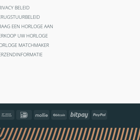
RIVACY BELEID
ERUGSTUURBELEID
RAAG EEN HORLOGE AAN
ERKOOP UW HORLOGE
ORLOGE MATCHMAKER
ERZENDINFORMATIE
ncontact
Bank
IDeal
Mollie
BitCoin
Bitpay
PayPal
Transfer