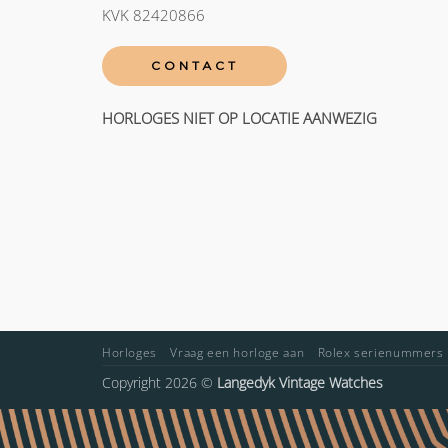
KVK 82420866
CONTACT
HORLOGES NIET OP LOCATIE AANWEZIG
Horloges
Vraag een horloge aan
Rolex serienummers
Copyright 2026 ©
Langedyk Vintage Watches