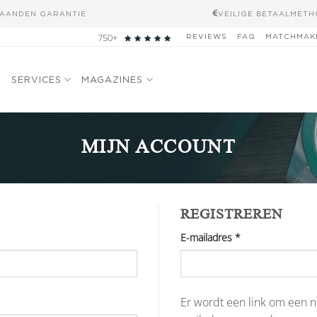
MAANDEN GARANTIE
VEILIGE BETAALMET
750+
REVIEWS
FAQ
MATCHMAK
N
SERVICES
MAGAZINES
MIJN ACCOUNT
REGISTREREN
Vereist
E-mailadres
*
Er wordt een link om een n