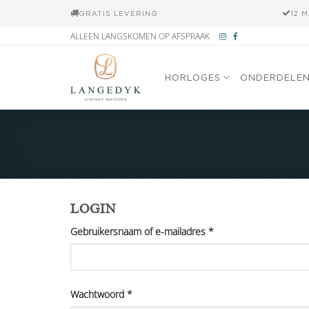
GRATIS LEVERING
12 
Ga
ALLEEN LANGSKOMEN OP AFSPRAAK
naar
inhoud
HORLOGES
ONDERDELE
LOGIN
Vereist
Gebruikersnaam of e-mailadres
*
Vereist
Wachtwoord
*