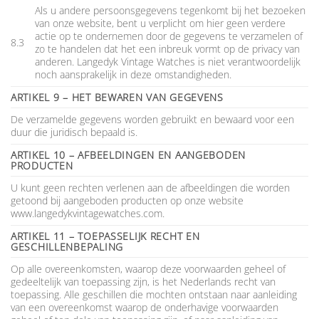
Als u andere persoonsgegevens tegenkomt bij het bezoeken
van onze website, bent u verplicht om hier geen verdere
actie op te ondernemen door de gegevens te verzamelen of
8.3
zo te handelen dat het een inbreuk vormt op de privacy van
anderen. Langedyk Vintage Watches is niet verantwoordelijk
noch aansprakelijk in deze omstandigheden.
ARTIKEL 9 – HET BEWAREN VAN GEGEVENS
De verzamelde gegevens worden gebruikt en bewaard voor een
duur die juridisch bepaald is.
ARTIKEL 10 – AFBEELDINGEN EN AANGEBODEN
PRODUCTEN
U kunt geen rechten verlenen aan de afbeeldingen die worden
getoond bij aangeboden producten op onze website
www.langedykvintagewatches.com.
ARTIKEL 11 – TOEPASSELIJK RECHT EN
GESCHILLENBEPALING
Op alle overeenkomsten, waarop deze voorwaarden geheel of
gedeeltelijk van toepassing zijn, is het Nederlands recht van
toepassing. Alle geschillen die mochten ontstaan naar aanleiding
van een overeenkomst waarop de onderhavige voorwaarden