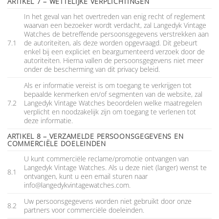
ARTIKEL 7 – WETTELIJKE VERPLICHTINGEN
In het geval van het overtreden van enig recht of reglement
waarvan een bezoeker wordt verdacht, zal Langedyk Vintage
Watches de betreffende persoonsgegevens verstrekken aan
7.1
de autoriteiten, als deze worden opgevraagd. Dit gebeurt
enkel bij een expliciet en beargumenteerd verzoek door de
autoriteiten. Hierna vallen de persoonsgegevens niet meer
onder de bescherming van dit privacy beleid.
Als er informatie vereist is om toegang te verkrijgen tot
bepaalde kenmerken en/of segmenten van de website, zal
7.2
Langedyk Vintage Watches beoordelen welke maatregelen
verplicht en noodzakelijk zijn om toegang te verlenen tot
deze informatie.
ARTIKEL 8 – VERZAMELDE PERSOONSGEGEVENS EN
COMMERCIËLE DOELEINDEN
U kunt commerciële reclame/promotie ontvangen van
Langedyk Vintage Watches. Als u deze niet (langer) wenst te
8.1
ontvangen, kunt u een email sturen naar
info@langedykvintagewatches.com
.
Uw persoonsgegevens worden niet gebruikt door onze
8.2
partners voor commerciële doeleinden.