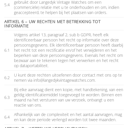
gebruikt door Langedyk Vintage Watches om een
5.4
(commerciële) relatie met u te onderhouden en om, indien
geaccepteerd, te helpen bij het plaatsen van orders.
ARTIKEL 6 – UW RECHTEN MET BETREKKING TOT
INFORMATIE
Volgens artikel 13, paragraaf 2, sub b GDPR, heeft elk
identificeerbaar persoon het recht op informatie over deze
persoonsgegevens. Elk identificeerbaar persoon heeft daarbij
6.1
het recht tot een rectificatie en/of het verwijderen en het
beperken van deze persoonsgegevens. Evenals het recht om
bezwaar aan te tekenen tegen het verwerken en het recht
op dataportabiliteit.
U kunt deze rechten uitoefenen door contact met ons op te
6.2
nemen via
info@langedykvintagewatches.com
.
Bij elke aanvraag dient een kopie, met handtekening, van een
geldig identificatiemiddel toegevoegd te worden. Binnen een
6.3
maand na het versturen van uw verzoek, ontvangt u een
reactie van ons.
Afhankelijk van de complexiteit en het aantal aanvragen, mag
6.4
en kan deze periode verlengd worden tot twee maanden.