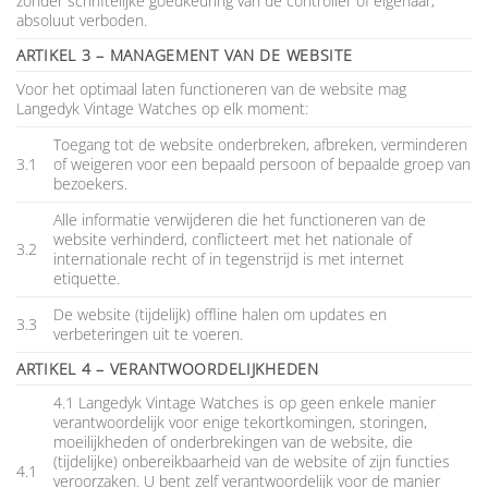
zonder schriftelijke goedkeuring van de controller of eigenaar,
absoluut verboden.
ARTIKEL 3 – MANAGEMENT VAN DE WEBSITE
Voor het optimaal laten functioneren van de website mag
Langedyk Vintage Watches op elk moment:
Toegang tot de website onderbreken, afbreken, verminderen
3.1
of weigeren voor een bepaald persoon of bepaalde groep van
bezoekers.
Alle informatie verwijderen die het functioneren van de
website verhinderd, conflicteert met het nationale of
3.2
internationale recht of in tegenstrijd is met internet
etiquette.
De website (tijdelijk) offline halen om updates en
3.3
verbeteringen uit te voeren.
ARTIKEL 4 – VERANTWOORDELIJKHEDEN
4.1 Langedyk Vintage Watches is op geen enkele manier
verantwoordelijk voor enige tekortkomingen, storingen,
moeilijkheden of onderbrekingen van de website, die
(tijdelijke) onbereikbaarheid van de website of zijn functies
4.1
veroorzaken. U bent zelf verantwoordelijk voor de manier