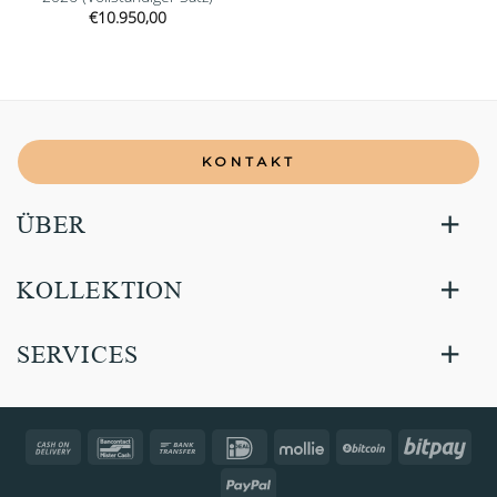
€
10.950,00
KONTAKT
ÜBER
KOLLEKTION
SERVICES
Cash
Bancontact
Bank
IDeal
Mollie
BitCoin
Bitp
On
Transfer
PayPal
Delivery