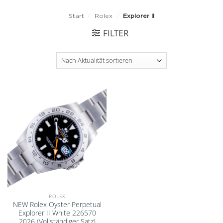
Start
/
Rolex
/
Explorer II
FILTER
Add to
wishlist
ROLEX
NEW Rolex Oyster Perpetual
Explorer II White 226570
2026 (Vollständiger Satz)