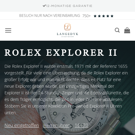
12-MONATIGE GARANTIE
Zum
BESUCH NUR NACH VEREINBARUNG
750+
Inhalt
springen
ROLEX EXPLORER II
Die Rolex Explorer II wurde erstmals 1971 mit der Referenz 1655
vorgestellt. Für viele eine Überraschung, da die Rolex Explorer ein
großer Erfolg war und man nicht dachte, dass es Platz für eine
neue Explorer geben würde. Ein einzigartiges Merkmal der
Explorer II ist der 24-Stunden-Zeiger und die Edelstahllünette, die
es dem Träger ermöglicht, die Zeit in jeder Zeitzone abzulesen.
Stöbern Sie in unserer Kollektion Pre-owned Explorer II Uhren
unten.
Neu eingetroffen
Herrenuhren
16570