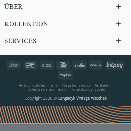
ÜBER
KOLLEKTION
SERVICES
Cash
Bancontact
Bank
IDeal
Mollie
BitCoin
Bitp
On
Transfer
PayPal
Delivery
Armbanduhren
Teile
Vorgehensweise
Artikelen
Rolex-Seriennummern
Rolex-Landercodes
Copyright 2026 ©
Langedyk Vintage Watches