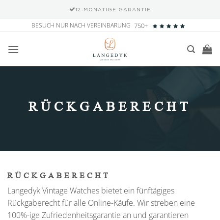
12-MONATIGE GARANTIE
Zum
BESUCH NUR NACH VEREINBARUNG
750+
Inhalt
springen
RÜCKGABERECHT
RÜCKGABERECHT
Langedyk Vintage Watches bietet ein fünftägiges
Rückgaberecht für alle Online-Käufe. Wir streben eine
100%-ige Zufriedenheitsgarantie an und garantieren