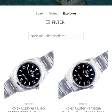
Start
/
Rolex
/
Explorer
FILTER
Add to
Add to
wishlist
wishlist
ROLEX
ROLEX
Rolex Explorer I Black
Rolex Oyster Perpetual