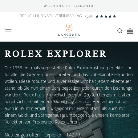
12-MONATIGE GARANTIE
Zum
BESUCH NUR NACH VEREINBARUNG
750+
Inhalt
springen
ROLEX EXPLORER
Die 1953 erstmals vorgestellte Rolex Explorer ist die perfekte Uhr
für alle, die Grenzen überschreiten und das Unbekannte erkunden
wollen. Diese robuste und zuverlässige Uhr hält jedem Abenteuer
stand, ob Sie nun einen Berg besteigen oder durch den Dschungel
wandern. Rolex hat sie in verschiedenen Größen hergestellt, aber
hauptsächlich mit einem 36-mm-Oystercase. Heutzutage ist sie
auch in 39 mm erhältlich, sowohl mit einem Stahl- als auch mit
einem Gold- und Stahlgehäuse. Entdecken Sie unsere komplette
Kollektion von Pre-owned Rolex Uhren.
Neu eingetroffen
Explorer
14270