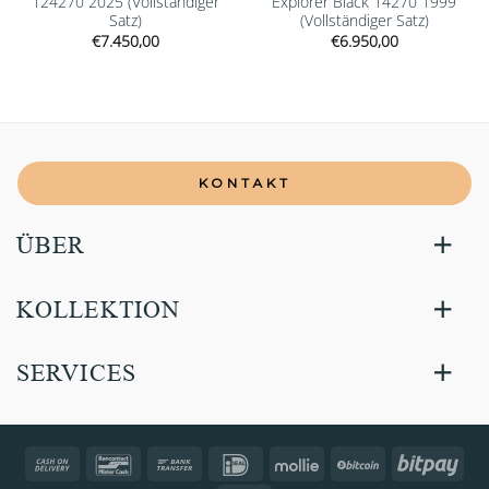
124270 2025 (Vollständiger
Explorer Black 14270 1999
Satz)
(Vollständiger Satz)
€
7.450,00
€
6.950,00
KONTAKT
ÜBER
KOLLEKTION
SERVICES
Cash
Bancontact
Bank
IDeal
Mollie
BitCoin
Bitp
On
Transfer