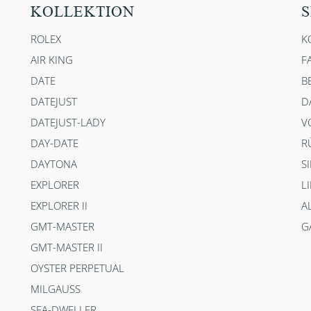
KOLLEKTION
S
ROLEX
K
AIR KING
F
DATE
B
DATEJUST
D
DATEJUST-LADY
V
DAY-DATE
R
DAYTONA
S
EXPLORER
L
EXPLORER II
A
GMT-MASTER
G
GMT-MASTER II
OYSTER PERPETUAL
MILGAUSS
SEA-DWELLER