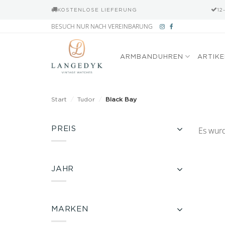
KOSTENLOSE LIEFERUNG
12
Zum
BESUCH NUR NACH VEREINBARUNG
Inhalt
springen
ARMBANDUHREN
ARTIK
Start
/
Tudor
/
Black Bay
PREIS
Es wurd
JAHR
MARKEN