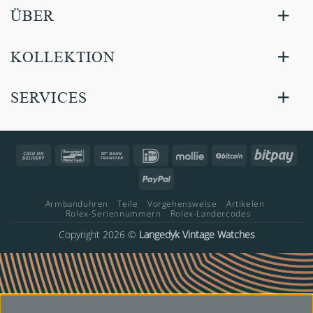
ÜBER
KOLLEKTION
SERVICES
Cash
Bancontact
Bank
IDeal
Mollie
BitCoin
Bitp
On
Transfer
PayPal
Delivery
Armbanduhren
Teile
Vorgehensweise
Artikelen
Rolex-Seriennummern
Rolex-Landercodes
Copyright 2026 ©
Langedyk Vintage Watches