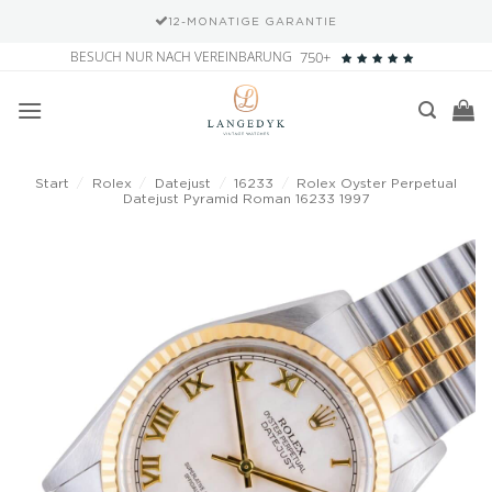
12-MONATIGE GARANTIE
Zum
BESUCH NUR NACH VEREINBARUNG
750+
Inhalt
springen
Start
/
Rolex
/
Datejust
/
16233
/
Rolex Oyster Perpetual
Datejust Pyramid Roman 16233 1997
Add to
wishlist