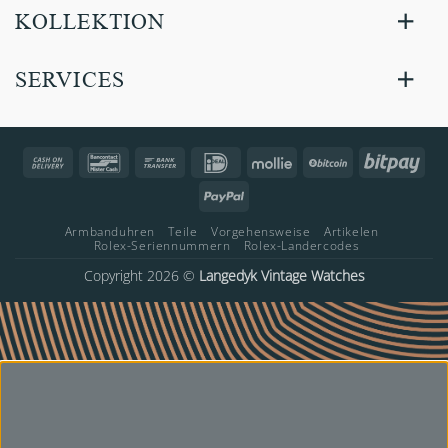
KOLLEKTION
SERVICES
Cash
Bancontact
Bank
IDeal
Mollie
BitCoin
Bitp
On
Transfer
PayPal
Delivery
Armbanduhren
Teile
Vorgehensweise
Artikelen
Rolex-Seriennummern
Rolex-Landercodes
Copyright 2026 ©
Langedyk Vintage Watches