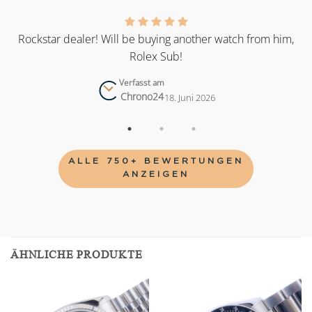
as
Rockstar dealer! Will be buying another watch from him,
Rolex Sub!
Verfasst am
Chrono24
18. Juni 2026
ALLE 750+ BEWERTUNGEN
ANZEIGEN
ÄHNLICHE PRODUKTE
Add to
Add to
wishlist
wishlist