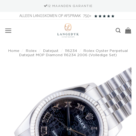
12 MAANDEN GARANTIE
Ga
ALLEEN LANGSKOMEN OP AFSPRAAK
750+
naar
inhoud
Home
/
Rolex
/
Datejust
/
116234
/
Rolex Oyster Perpetual
Datejust MOP Diamond 116234 2006 (Volledige Set)
Add to
wishlist