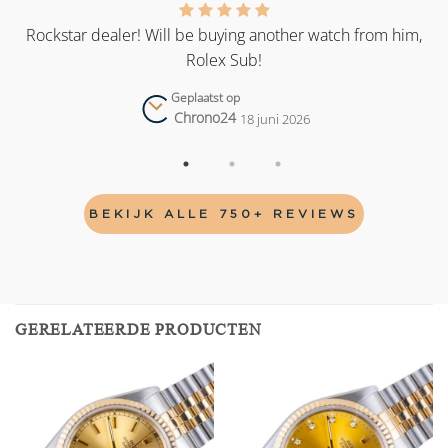
as
Rockstar dealer! Will be buying another watch from him,
Rolex Sub!
Geplaatst op
Chrono24
18 juni 2026
BEKIJK ALLE 750+ REVIEWS
GERELATEERDE PRODUCTEN
Add to
Add to
wishlist
wishlist