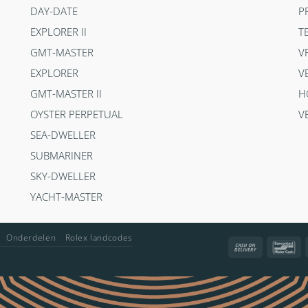
DAY-DATE
P
EXPLORER II
T
GMT-MASTER
V
EXPLORER
V
GMT-MASTER II
H
OYSTER PERPETUAL
V
SEA-DWELLER
SUBMARINER
SKY-DWELLER
YACHT-MASTER
Onderdelen
Rolex landcodes
Cash
Ba
On
Delivery