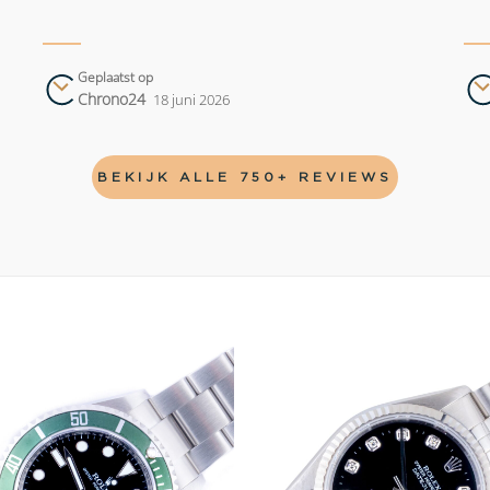
Geplaatst op
Chrono24
18 juni 2026
BEKIJK ALLE 750+ REVIEWS
Add to
wishlist