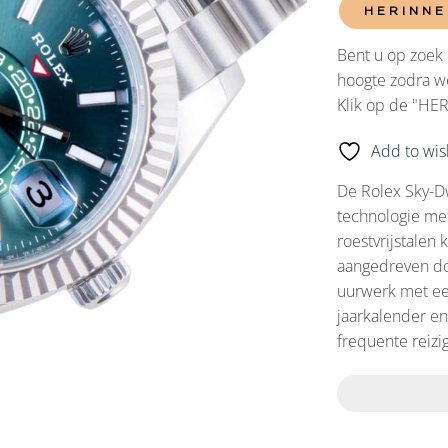
HERINNE
Bent u op zoek 
hoogte zodra we
Klik op de "HE
Add to wish
De Rolex Sky-D
technologie met 
roestvrijstalen
aangedreven do
uurwerk met ee
jaarkalender en
frequente reizig