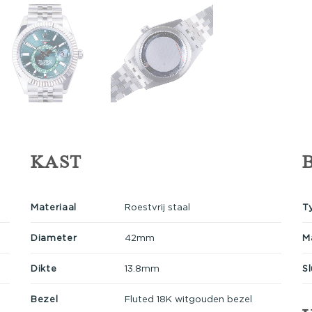
KAST
Materiaal
Roestvrij staal
T
Diameter
42mm
M
Dikte
13.8mm
Sl
Bezel
Fluted 18K witgouden bezel