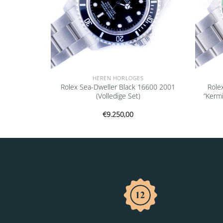
HEREN HORLOGES
ejust White
Rolex Sea-Dweller Black 16600 2001
Role
 Set)
(Volledige Set)
“Kermi
€
9.250,00