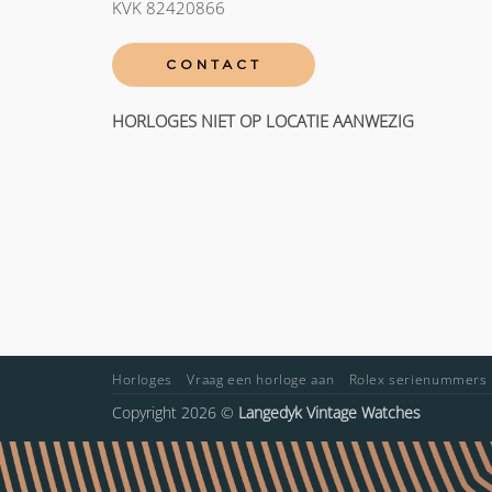
KVK 82420866
CONTACT
HORLOGES NIET OP LOCATIE AANWEZIG
Horloges
Vraag een horloge aan
Rolex serienummers
Copyright 2026 ©
Langedyk Vintage Watches