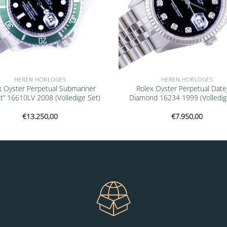
HEREN HORLOGES
HEREN HORLOGES
x Oyster Perpetual Submariner
Rolex Oyster Perpetual Date
t” 16610LV 2008 (Volledige Set)
Diamond 16234 1999 (Volledig
€
13.250,00
€
7.950,00