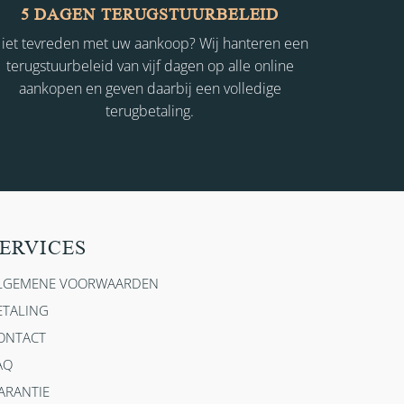
5 DAGEN TERUGSTUURBELEID
iet tevreden met uw aankoop? Wij hanteren een
terugstuurbeleid van vijf dagen op alle online
aankopen en geven daarbij een volledige
terugbetaling.
ERVICES
LGEMENE VOORWAARDEN
ETALING
ONTACT
AQ
ARANTIE