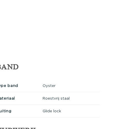
BAND
ype band
Oyster
ateriaal
Roestvrij staal
uiting
Glide lock