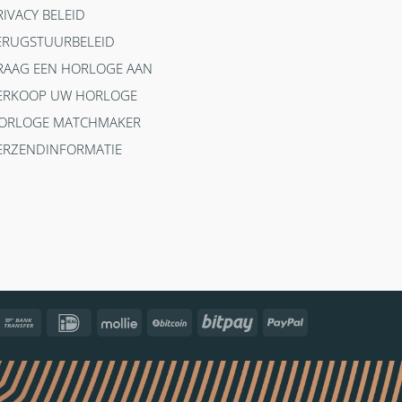
RIVACY BELEID
ERUGSTUURBELEID
RAAG EEN HORLOGE AAN
ERKOOP UW HORLOGE
ORLOGE MATCHMAKER
ERZENDINFORMATIE
ncontact
Bank
IDeal
Mollie
BitCoin
Bitpay
PayPal
Transfer