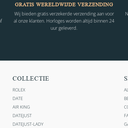
GRATIS WERELDWIJDE VERZENDING
Wij bieden gratis verzekerde verzending aan voor
N
f
al onze klanten. Horloges worden altijd binnen 24
uur geleverd.
COLLECTIE
S
ROLEX
A
DATE
B
AIR KING
C
DATEJUST
F
DATEJUST-LADY
G