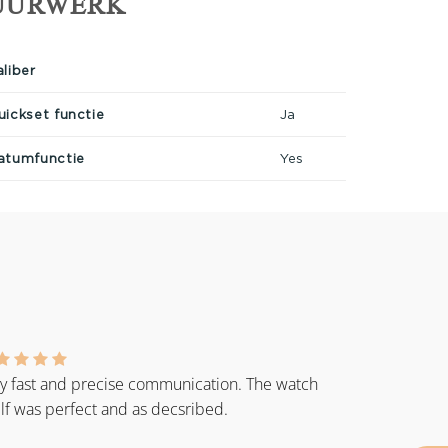
UURWERK
aliber
uickset functie
Ja
atumfunctie
Yes
y fast and precise communication. The watch
elf was perfect and as decsribed.