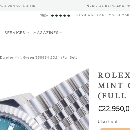
MAANDEN GARANTIE
VEILIGE BETAALMET
750+
REVIEWS
FAQ
MATCHMAK
N
SERVICES
MAGAZINES
Dweller Mint Green 336934 2024 (Full Set)
Add to
ROLEX
wishlist
MINT 
(FULL
€
22.950,0
Uitverkocht