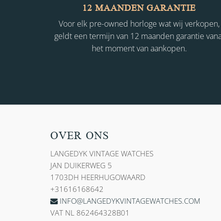
12 MAANDEN GARANTIE
Voor elk pre-owned horloge wat wij verkopen,
geldt een termijn van 12 maanden garantie vana
het moment van aankopen.
OVER ONS
LANGEDYK VINTAGE WATCHES
JAN DUIKERWEG 5
1703DH HEERHUGOWAARD
+31616168642
INFO@LANGEDYKVINTAGEWATCHES.COM
VAT NL 862464328B01