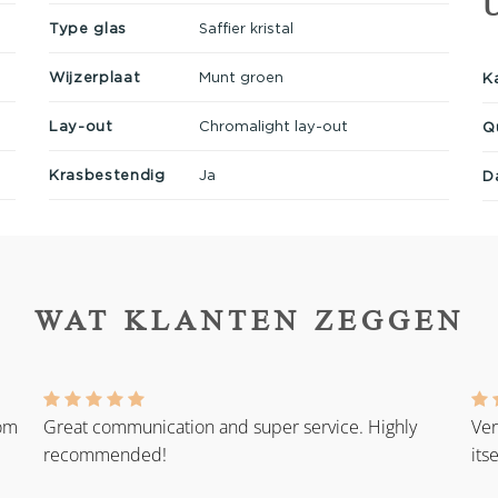
Type glas
Saffier kristal
Wijzerplaat
Munt groen
K
Lay-out
Chromalight lay-out
Q
Krasbestendig
Ja
D
WAT KLANTEN ZEGGEN
rom
Great communication and super service. Highly
Ver
recommended!
its