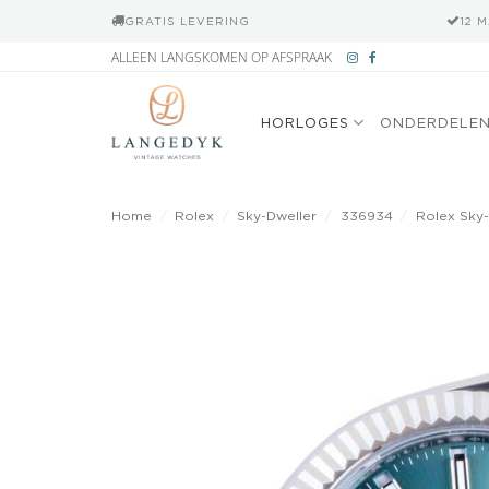
GRATIS LEVERING
12 
Ga
ALLEEN LANGSKOMEN OP AFSPRAAK
naar
inhoud
HORLOGES
ONDERDELE
Home
/
Rolex
/
Sky-Dweller
/
336934
/
Rolex Sky-