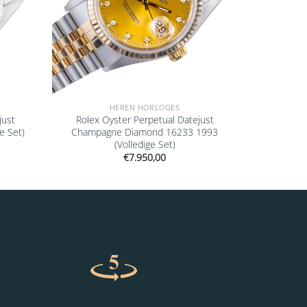
HEREN HORLOGES
just
Rolex Oyster Perpetual Datejust
e Set)
Champagne Diamond 16233 1993
(Volledige Set)
€
7.950,00