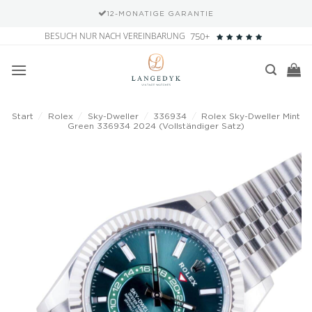
12-MONATIGE GARANTIE
Zum
BESUCH NUR NACH VEREINBARUNG
750+
Inhalt
springen
Start
/
Rolex
/
Sky-Dweller
/
336934
/
Rolex Sky-Dweller Mint
Green 336934 2024 (Vollständiger Satz)
Add to
wishlist