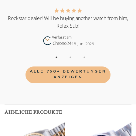
as
Rockstar dealer! Will be buying another watch from him,
Rolex Sub!
Verfasst am
Chrono24
18. Juni 2026
ALLE 750+ BEWERTUNGEN
ANZEIGEN
ÄHNLICHE PRODUKTE
Add to
Add to
wishlist
wishlist