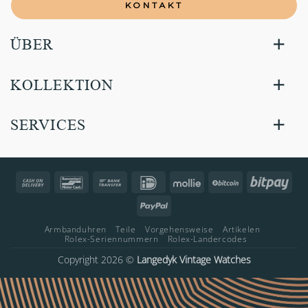
KONTAKT
ÜBER
KOLLEKTION
SERVICES
Cash
Bancontact
Bank
IDeal
Mollie
BitCoin
Bitp
On
Transfer
PayPal
Delivery
Armbanduhren
Teile
Vorgehensweise
Artikelen
Rolex-Seriennummern
Rolex-Landercodes
Copyright 2026 ©
Langedyk Vintage Watches