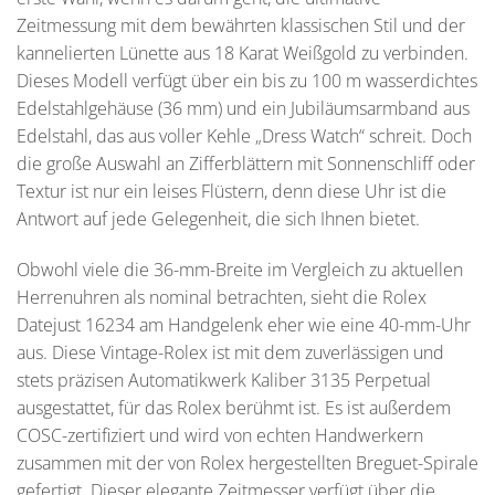
Zeitmessung mit dem bewährten klassischen Stil und der
kannelierten Lünette aus 18 Karat Weißgold zu verbinden.
Dieses Modell verfügt über ein bis zu 100 m wasserdichtes
Edelstahlgehäuse (36 mm) und ein Jubiläumsarmband aus
Edelstahl, das aus voller Kehle „Dress Watch“ schreit. Doch
die große Auswahl an Zifferblättern mit Sonnenschliff oder
Textur ist nur ein leises Flüstern, denn diese Uhr ist die
Antwort auf jede Gelegenheit, die sich Ihnen bietet.
Obwohl viele die 36-mm-Breite im Vergleich zu aktuellen
Herrenuhren als nominal betrachten, sieht die Rolex
Datejust 16234 am Handgelenk eher wie eine 40-mm-Uhr
aus. Diese Vintage-Rolex ist mit dem zuverlässigen und
stets präzisen Automatikwerk Kaliber 3135 Perpetual
ausgestattet, für das Rolex berühmt ist. Es ist außerdem
COSC-zertifiziert und wird von echten Handwerkern
zusammen mit der von Rolex hergestellten Breguet-Spirale
gefertigt. Dieser elegante Zeitmesser verfügt über die