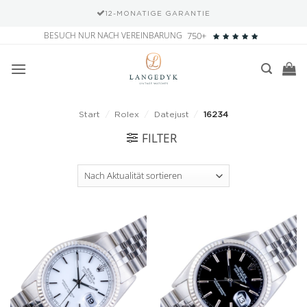
12-MONATIGE GARANTIE
Zum
BESUCH NUR NACH VEREINBARUNG
750+
Inhalt
springen
Start
/
Rolex
/
Datejust
/
16234
FILTER
Add to
Add to
wishlist
wishlist