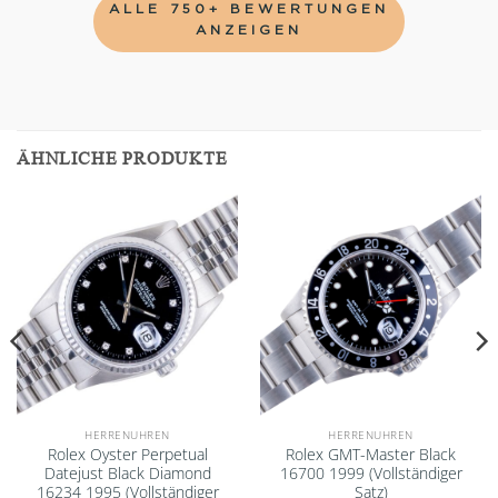
ALLE 750+ BEWERTUNGEN
ANZEIGEN
ÄHNLICHE PRODUKTE
Add to
Add to
wishlist
wishlist
HERRENUHREN
HERRENUHREN
Rolex Oyster Perpetual
Rolex GMT-Master Black
Datejust Black Diamond
16700 1999 (Vollständiger
16234 1995 (Vollständiger
Satz)