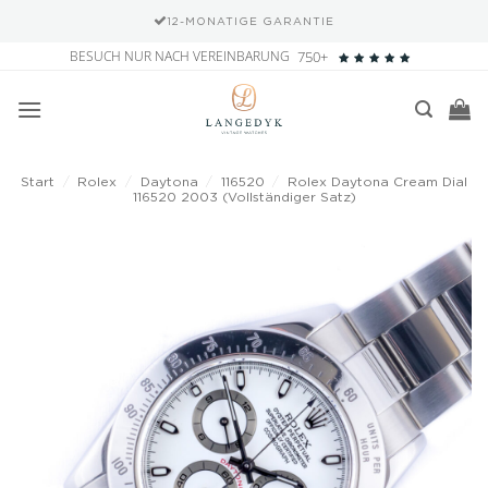
12-MONATIGE GARANTIE
Zum
BESUCH NUR NACH VEREINBARUNG
750+
Inhalt
springen
Start
/
Rolex
/
Daytona
/
116520
/
Rolex Daytona Cream Dial
116520 2003 (Vollständiger Satz)
Add to
wishlist