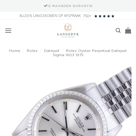
12 MAANDEN GARANTIE
Ga
ALLEEN LANGSKOMEN OP AFSPRAAK
750+
naar
inhoud
Home
/
Rolex
/
Datejust
/
Rolex Oyster Perpetual Datejust
Sigma 1603 1975
Add to
wishlist