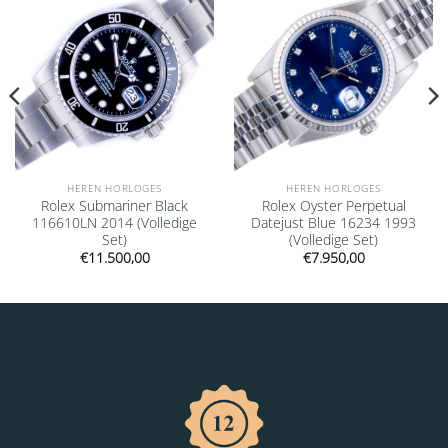
HEREN HORLOGES
HEREN HORLOGES
Rolex Submariner Black
Rolex Oyster Perpetual
116610LN 2014 (Volledige
Datejust Blue 16234 1993
Set)
(Volledige Set)
€
11.500,00
€
7.950,00