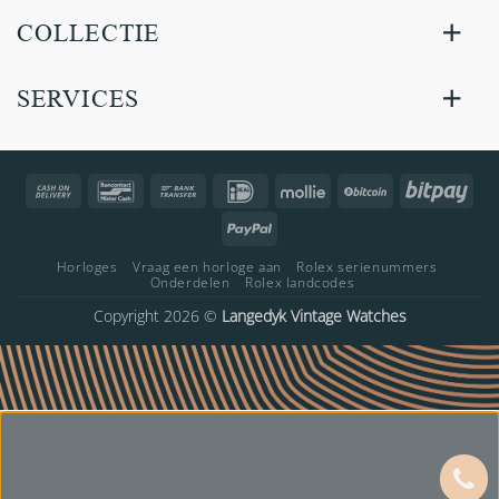
COLLECTIE
SERVICES
Cash
Bancontact
Bank
IDeal
Mollie
BitCoin
Bitp
On
Transfer
PayPal
Delivery
Horloges
Vraag een horloge aan
Rolex serienummers
Onderdelen
Rolex landcodes
Copyright 2026 ©
Langedyk Vintage Watches