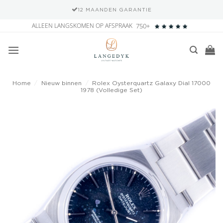
12 MAANDEN GARANTIE
Ga
ALLEEN LANGSKOMEN OP AFSPRAAK
750+
naar
inhoud
Home
/
Nieuw binnen
/
Rolex Oysterquartz Galaxy Dial 17000
1978 (Volledige Set)
Add to
wishlist