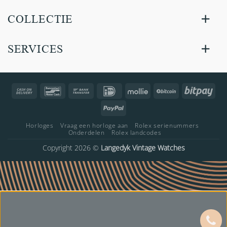
COLLECTIE
SERVICES
Cash
Bancontact
Bank
IDeal
Mollie
BitCoin
Bitp
On
Transfer
PayPal
Delivery
Horloges
Vraag een horloge aan
Rolex serienummers
Onderdelen
Rolex landcodes
Copyright 2026 ©
Langedyk Vintage Watches