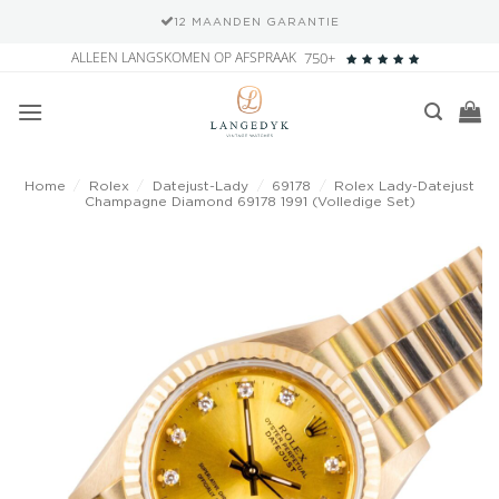
12 MAANDEN GARANTIE
Ga
ALLEEN LANGSKOMEN OP AFSPRAAK
750+
naar
inhoud
Home
/
Rolex
/
Datejust-Lady
/
69178
/
Rolex Lady-Datejust
Champagne Diamond 69178 1991 (Volledige Set)
Add to
wishlist