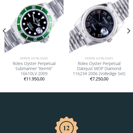
wishlist
wishlist
HEREN HORLOGES
HEREN HORLOGES
Rolex Oyster Perpetual
Rolex Oyster Perpetual
Submariner “Kermit”
Datejust MOP Diamond
16610LV 2009
116234 2006 (Volledige Set)
€
11.950,00
€
7.250,00