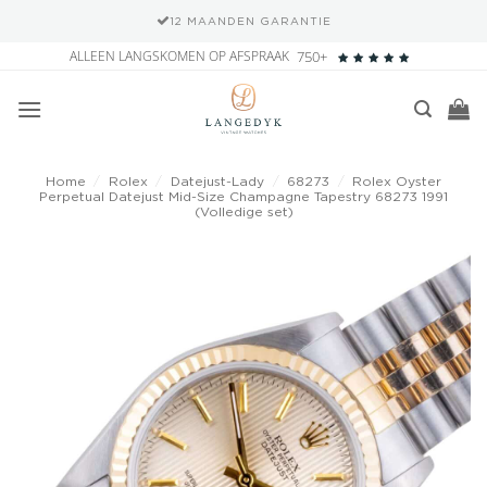
12 MAANDEN GARANTIE
Ga
ALLEEN LANGSKOMEN OP AFSPRAAK
750+
naar
inhoud
Home
/
Rolex
/
Datejust-Lady
/
68273
/
Rolex Oyster
Perpetual Datejust Mid-Size Champagne Tapestry 68273 1991
(Volledige set)
Add to
wishlist