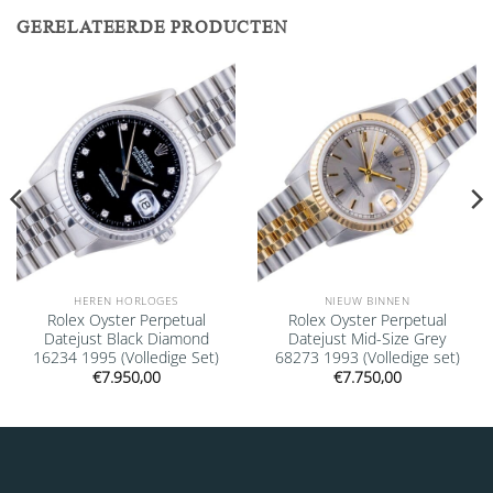
GERELATEERDE PRODUCTEN
Add to
Add to
wishlist
wishlist
HEREN HORLOGES
NIEUW BINNEN
Rolex Oyster Perpetual
Rolex Oyster Perpetual
Datejust Black Diamond
Datejust Mid-Size Grey
16234 1995 (Volledige Set)
68273 1993 (Volledige set)
€
7.950,00
€
7.750,00