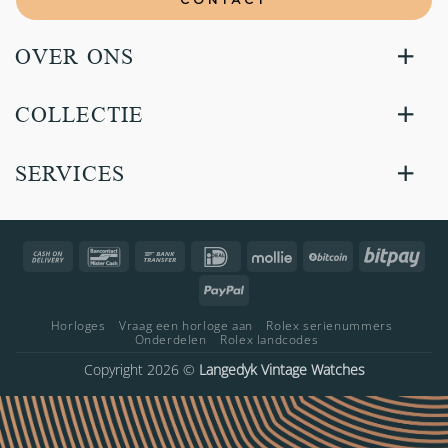
OVER ONS
COLLECTIE
SERVICES
Cash
Bancontact
Bank
IDeal
Mollie
BitCoin
Bitp
On
Transfer
PayPal
Delivery
Horloges
Vraag een horloge aan
Rolex serienummers
Onderdelen
Rolex landcodes
Copyright 2026 ©
Langedyk Vintage Watches