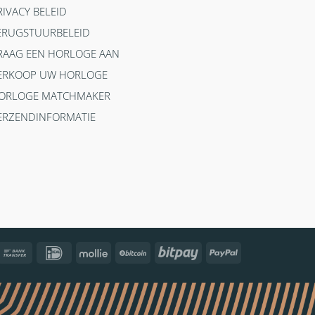
RIVACY BELEID
ERUGSTUURBELEID
RAAG EEN HORLOGE AAN
ERKOOP UW HORLOGE
ORLOGE MATCHMAKER
ERZENDINFORMATIE
ncontact
Bank
IDeal
Mollie
BitCoin
Bitpay
PayPal
Transfer