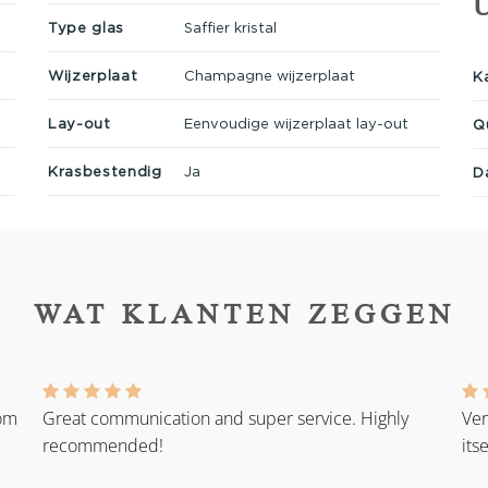
Type glas
Saffier kristal
Wijzerplaat
Champagne wijzerplaat
K
Lay-out
Eenvoudige wijzerplaat lay-out
Q
Krasbestendig
Ja
D
WAT KLANTEN ZEGGEN
rom
Great communication and super service. Highly
Ver
recommended!
its