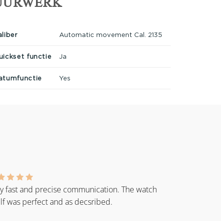
UURWERK
aliber
Automatic movement Cal. 2135
uickset functie
Ja
atumfunctie
Yes
y fast and precise communication. The watch
elf was perfect and as decsribed.