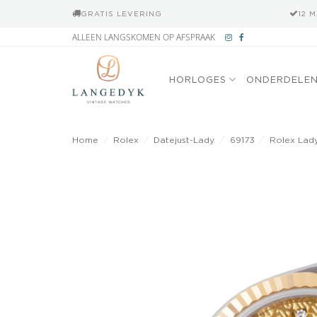
GRATIS LEVERING
12 
Ga
ALLEEN LANGSKOMEN OP AFSPRAAK
naar
inhoud
HORLOGES
ONDERDELE
Home
/
Rolex
/
Datejust-Lady
/
69173
/
Rolex Lady