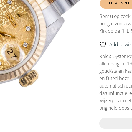
HERINNE
Bent u op zoek 
hoogte zodra we
Klik op de "HE
Add to wish
Rolex Oyster Pe
afkomstig uit 
goud/stalen kas
en fluted bezel
automatisch uu
datumfunctie, e
wijzerplaat met
originele doos 