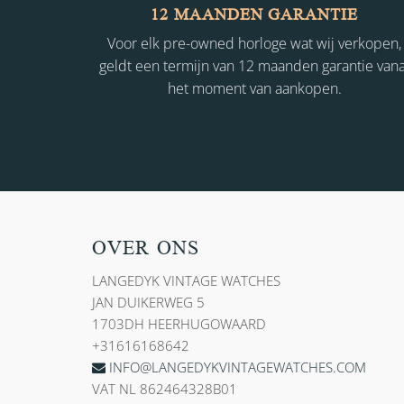
12 MAANDEN GARANTIE
Voor elk pre-owned horloge wat wij verkopen,
geldt een termijn van 12 maanden garantie vana
het moment van aankopen.
OVER ONS
LANGEDYK VINTAGE WATCHES
JAN DUIKERWEG 5
1703DH HEERHUGOWAARD
+31616168642
INFO@LANGEDYKVINTAGEWATCHES.COM
VAT NL 862464328B01