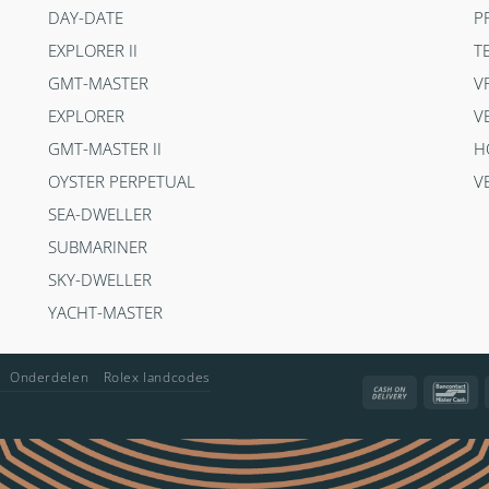
DAY-DATE
P
EXPLORER II
T
GMT-MASTER
V
EXPLORER
V
GMT-MASTER II
H
OYSTER PERPETUAL
V
SEA-DWELLER
SUBMARINER
SKY-DWELLER
YACHT-MASTER
Onderdelen
Rolex landcodes
Cash
Ba
On
Delivery