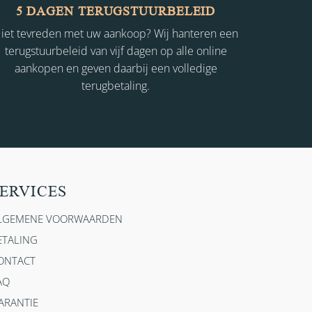
5 DAGEN TERUGSTUURBELEID
iet tevreden met uw aankoop? Wij hanteren een
terugstuurbeleid van vijf dagen op alle online
aankopen en geven daarbij een volledige
terugbetaling.
ERVICES
LGEMENE VOORWAARDEN
ETALING
ONTACT
AQ
ARANTIE