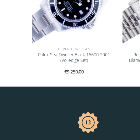
HEREN HORLOGES
ampagne
Rolex Sea-Dweller Black 16600 2001
Rol
edige Set)
(Volledige Set)
Diamo
€
9.250,00