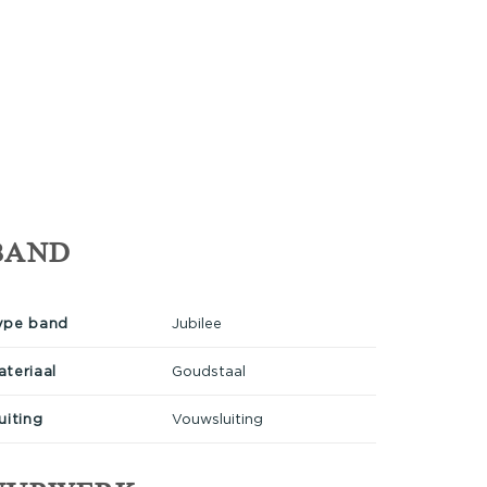
BAND
ype band
Jubilee
ateriaal
Goudstaal
uiting
Vouwsluiting