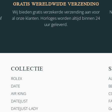
GRATIS WERELDWIJDE VERZENDING
Wij bieden gratis verzekerde verzending aan voor
N
f
al onze klanten. Horloges worden altijd binnen 24
uur geleverd.
COLLECTIE
S
ROLEX
A
DATE
B
AIR KING
C
DATEJUST
F
DATEJUST-LADY
G