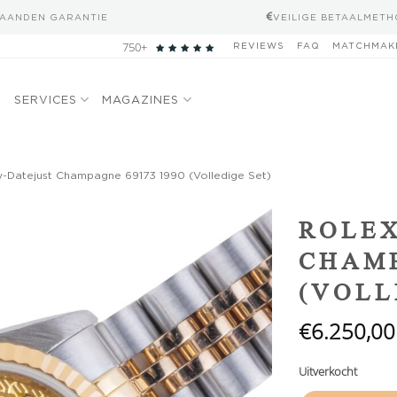
MAANDEN GARANTIE
VEILIGE BETAALMET
750+
REVIEWS
FAQ
MATCHMAK
N
SERVICES
MAGAZINES
-Datejust Champagne 69173 1990 (Volledige Set)
Add to
ROLEX
wishlist
CHAMP
(VOLL
€
6.250,00
Uitverkocht