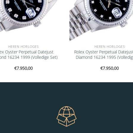
HEREN HORLOGES
HEREN HORLOGES
ex Oyster Perpetual Datejust
Rolex Oyster Perpetual Datejus
nd 16234 1999 (Volledige Set)
Diamond 16234 1995 (Volledig
€
7.950,00
€
7.950,00