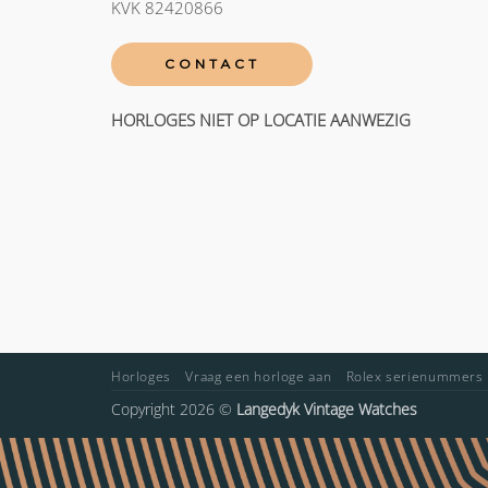
KVK 82420866
CONTACT
HORLOGES NIET OP LOCATIE AANWEZIG
Horloges
Vraag een horloge aan
Rolex serienummers
Copyright 2026 ©
Langedyk Vintage Watches