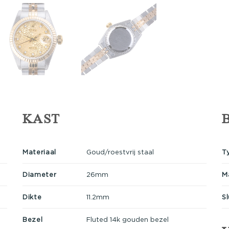
KAST
Materiaal
Goud/roestvrij staal
T
Diameter
26mm
M
Dikte
11.2mm
Sl
Bezel
Fluted 14k gouden bezel