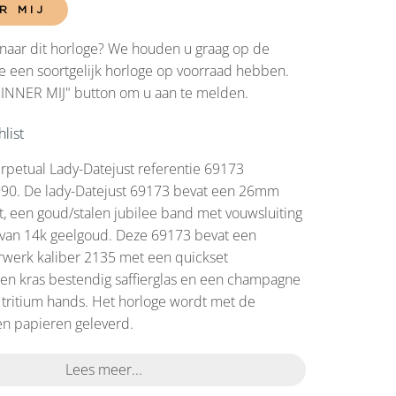
R MIJ
naar dit horloge? We houden u graag op de
 een soortgelijk horloge op voorraad hebben.
RINNER MIJ" button om u aan te melden.
list
rpetual Lady-Datejust referentie 69173
1990. De lady-Datejust 69173 bevat een 26mm
t, een goud/stalen jubilee band met vouwsluiting
 van 14k geelgoud. Deze 69173 bevat een
rwerk kaliber 2135 met een quickset
en kras bestendig saffierglas en een champagne
 tritium hands. Het horloge wordt met de
en papieren geleverd.
Lees meer...