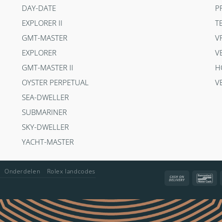
DAY-DATE
P
EXPLORER II
T
GMT-MASTER
V
EXPLORER
V
GMT-MASTER II
H
OYSTER PERPETUAL
V
SEA-DWELLER
SUBMARINER
SKY-DWELLER
YACHT-MASTER
Onderdelen
Rolex landcodes
Cash
Ba
On
Delivery