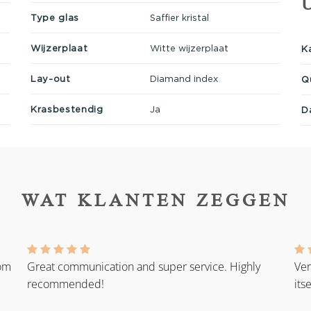
Type glas
Saffier kristal
Wijzerplaat
Witte wijzerplaat
K
Lay-out
Diamand index
Q
Krasbestendig
Ja
D
WAT KLANTEN ZEGGEN
rom
Great communication and super service. Highly
Ver
recommended!
its