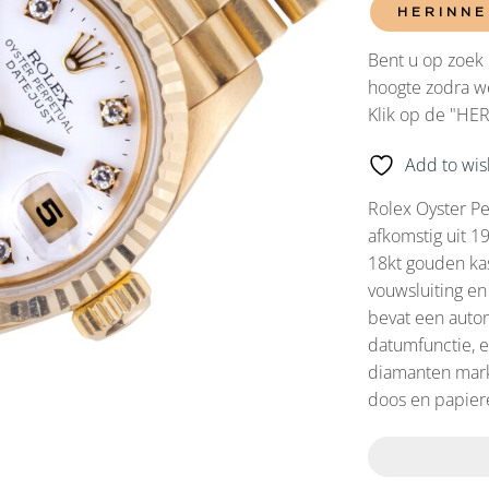
HERINNE
Bent u op zoek 
hoogte zodra we
Klik op de "HE
Add to wish
Rolex Oyster Pe
afkomstig uit 
18kt gouden ka
vouwsluiting en
bevat een auto
datumfunctie, e
diamanten mark
doos en papier