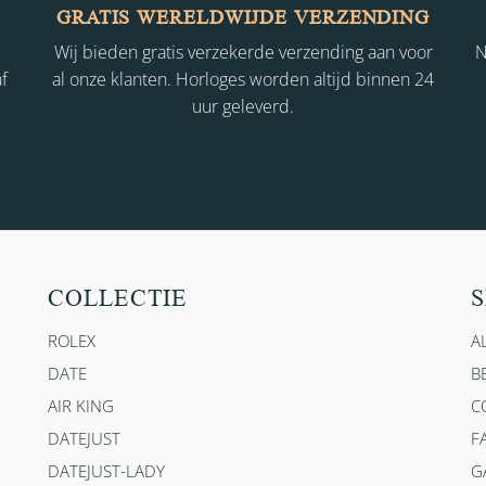
GRATIS WERELDWIJDE VERZENDING
Wij bieden gratis verzekerde verzending aan voor
N
f
al onze klanten. Horloges worden altijd binnen 24
uur geleverd.
COLLECTIE
S
ROLEX
A
DATE
B
AIR KING
C
DATEJUST
F
DATEJUST-LADY
G