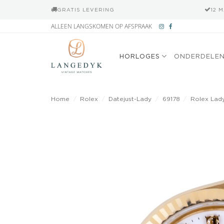
GRATIS LEVERING
12 
Ga
ALLEEN LANGSKOMEN OP AFSPRAAK
naar
inhoud
HORLOGES
ONDERDELE
Home
/
Rolex
/
Datejust-Lady
/
69178
/
Rolex Lady