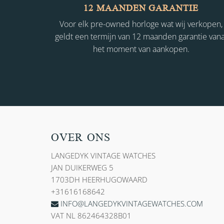
12 MAANDEN GARANTIE
Voor elk pre-owned horloge wat wij verkopen,
geldt een termijn van 12 maanden garantie vana
het moment van aankopen.
OVER ONS
LANGEDYK VINTAGE WATCHES
JAN DUIKERWEG 5
1703DH HEERHUGOWAARD
+31616168642
INFO@LANGEDYKVINTAGEWATCHES.COM
VAT NL 862464328B01