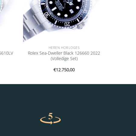
HEREN HORLOGES
6610LV
Rolex Sea-Dweller Black 126660 2022
(Volledige Set)
€
12.750,00