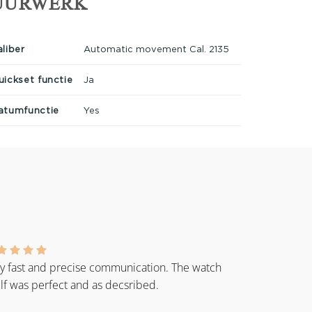
UURWERK
aliber
Automatic movement Cal. 2135
uickset functie
Ja
atumfunctie
Yes
y fast and precise communication. The watch
elf was perfect and as decsribed.