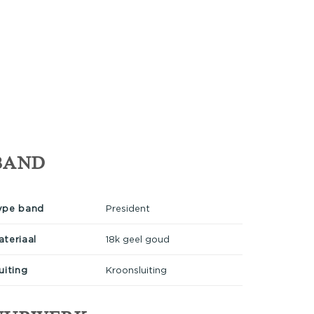
BAND
ype band
President
ateriaal
18k geel goud
uiting
Kroonsluiting