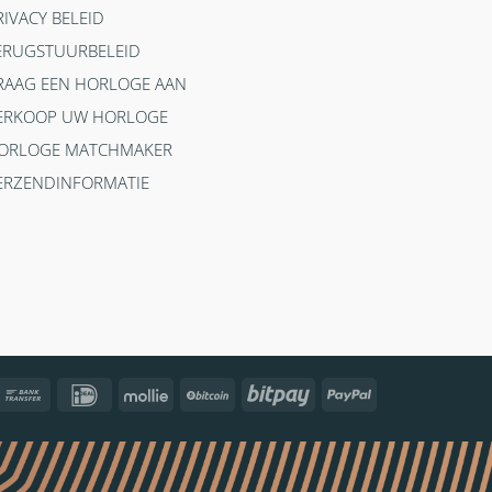
RIVACY BELEID
ERUGSTUURBELEID
RAAG EEN HORLOGE AAN
ERKOOP UW HORLOGE
ORLOGE MATCHMAKER
ERZENDINFORMATIE
ncontact
Bank
IDeal
Mollie
BitCoin
Bitpay
PayPal
Transfer