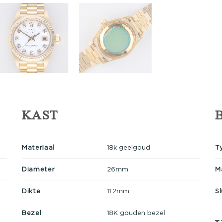
KAST
Materiaal
18k geelgoud
T
Diameter
26mm
M
Dikte
11.2mm
Sl
Bezel
18K gouden bezel