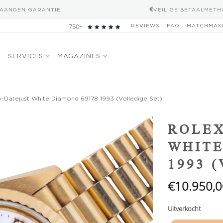
MAANDEN GARANTIE
VEILIGE BETAALMET
750+
REVIEWS
FAQ
MATCHMAK
N
SERVICES
MAGAZINES
-Datejust White Diamond 69178 1993 (Volledige Set)
Add to
ROLEX
wishlist
WHITE
1993 
€
10.950,0
Uitverkocht