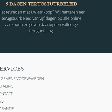
5 DAGEN TERUGSTUURBELEID
iet tevreden met uw aankoop? Wij hanteren een
terugstuurbeleid van vijf dagen op alle online
aankopen en geven daarbij een volledige
terugbetaling.
ERVICES
LGEMENE VOORWAARDEN
ETALING
ONTACT
AQ
ARANTIE