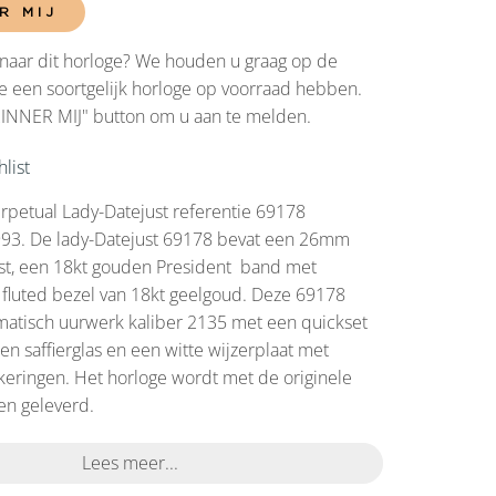
R MIJ
naar dit horloge? We houden u graag op de
 een soortgelijk horloge op voorraad hebben.
RINNER MIJ" button om u aan te melden.
list
rpetual Lady-Datejust referentie 69178
1993. De lady-Datejust 69178 bevat een 26mm
st, een 18kt gouden President band met
 fluted bezel van 18kt geelgoud. Deze 69178
matisch uurwerk kaliber 2135 met een quickset
en saffierglas en een witte wijzerplaat met
eringen. Het horloge wordt met de originele
en geleverd.
Lees meer...