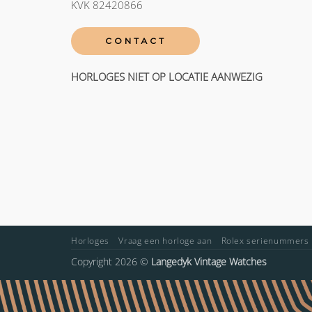
KVK 82420866
CONTACT
HORLOGES NIET OP LOCATIE AANWEZIG
Horloges
Vraag een horloge aan
Rolex serienummers
Copyright 2026 ©
Langedyk Vintage Watches