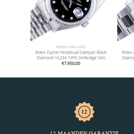
HEREN HORLOGES
Datejust
Rolex Oyster Perpetual Datejust Black
Rolex 
ledige Set)
Diamond 16234 1995 (Volledige Set)
Diamo
€
7.950,00
12 MAANDEN GARANTIE