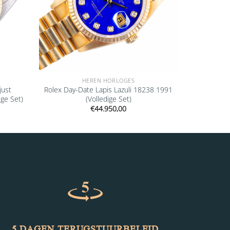
HEREN HORLOGES
just
Rolex Day-Date Lapis Lazuli 18238 1991
ge Set)
(Volledige Set)
€
44.950,00
5 DAGEN TERUGSTUURBELEID