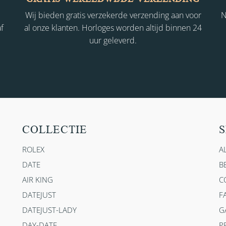
Wij bieden gratis verzekerde verzending aan voor
N
f
al onze klanten. Horloges worden altijd binnen 24
uur geleverd.
COLLECTIE
S
ROLEX
A
DATE
B
AIR KING
C
DATEJUST
F
DATEJUST-LADY
G
DAY-DATE
P