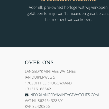
Voor elk pre-owned horloge wat wij verkopen,
geldt een termijn van 12 maanden garantie vana
het moment van aankopen.
OVER ONS
LANGEDYK VINTAGE WATCHES
JAN DUIKERWEG 5
1703DH HEERHUGOWAARD
+31616168642
INFO@LANGEDYKVINTAGEWATCHES.COM
VAT NL 862464328B01
KVK 82420866