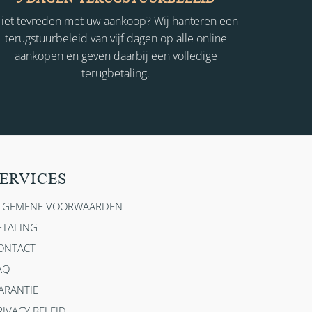
iet tevreden met uw aankoop? Wij hanteren een
terugstuurbeleid van vijf dagen op alle online
aankopen en geven daarbij een volledige
terugbetaling.
ERVICES
LGEMENE VOORWAARDEN
ETALING
ONTACT
AQ
ARANTIE
RIVACY BELEID