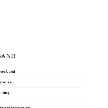
BAND
ype band
ateriaal
uiting