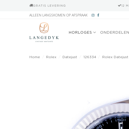
GRATIS LEVERING
12 
Ga
ALLEEN LANGSKOMEN OP AFSPRAAK
naar
inhoud
HORLOGES
ONDERDELE
Home
/
Rolex
/
Datejust
/
126334
/
Rolex Datejust