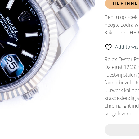
HERINNE
Bent u op zoek 
hoogte zodra we
Klik op de "HE
Add to wish
Rolex Oyster Pe
Datejust 126334
roestvrij stalen
faded bezel. D
uurwerk kaliber
krasbestendig s
chromalight ind
set geleverd.