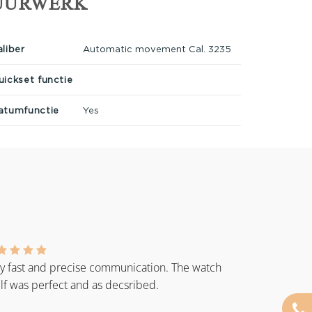
UURWERK
aliber
Automatic movement Cal. 3235
uickset functie
atumfunctie
Yes
y fast and precise communication. The watch
elf was perfect and as decsribed.