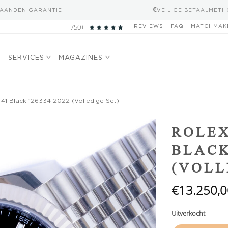
MAANDEN GARANTIE
VEILIGE BETAALMET
750+
REVIEWS
FAQ
MATCHMAK
N
SERVICES
MAGAZINES
 41 Black 126334 2022 (Volledige Set)
Add to
ROLEX
wishlist
BLACK
(VOLL
€
13.250,0
Uitverkocht