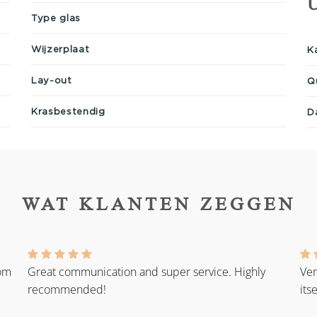
Type glas
Wijzerplaat
K
Lay-out
Q
Krasbestendig
D
WAT KLANTEN ZEGGEN
rom
Great communication and super service. Highly
Ver
recommended!
its