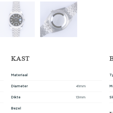
KAST
Materiaal
T
Diameter
41mm
M
Dikte
13mm
Sl
Bezel