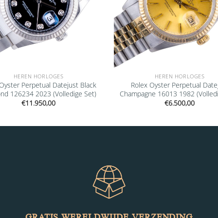
HEREN HORLOGES
HEREN HORLOGES
Oyster Perpetual Datejust Black
Rolex Oyster Perpetual Date
nd 126234 2023 (Volledige Set)
Champagne 16013 1982 (Volledi
€
11.950,00
€
6.500,00
GRATIS WERELDWIJDE VERZENDING