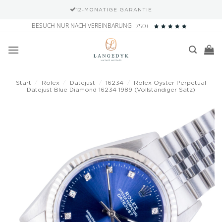
12-MONATIGE GARANTIE
Zum
BESUCH NUR NACH VEREINBARUNG
750+
Inhalt
springen
Start
/
Rolex
/
Datejust
/
16234
/
Rolex Oyster Perpetual
Datejust Blue Diamond 16234 1989 (Vollständiger Satz)
Add to
wishlist