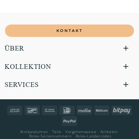
KONTAKT
ÜBER
KOLLEKTION
SERVICES
Cash
Bancontact
Bank
IDeal
Mollie
BitCoin
Bitp
On
Transfer
PayPal
Delivery
Armbanduhren
Teile
Vorgehensweise
Artikelen
Rolex-Seriennummern
Rolex-Landercodes