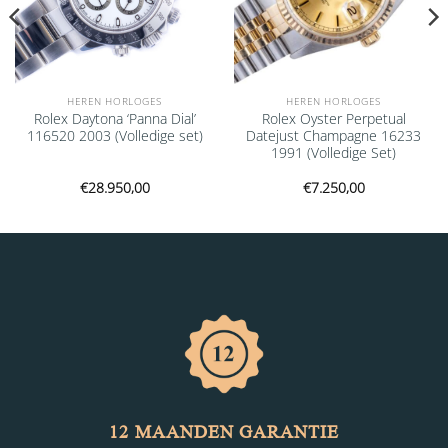
HEREN HORLOGES
HEREN HORLOGES
Rolex Daytona ‘Panna Dial’
Rolex Oyster Perpetual
116520 2003 (Volledige set)
Datejust Champagne 16233
1991 (Volledige Set)
€
28.950,00
€
7.250,00
12 MAANDEN GARANTIE