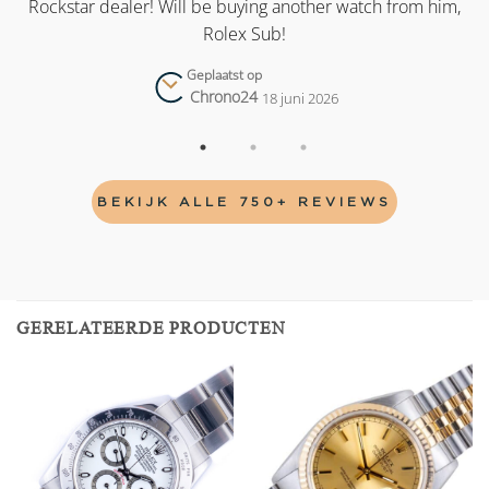
as
Rockstar dealer! Will be buying another watch from him,
Rolex Sub!
Geplaatst op
Chrono24
18 juni 2026
BEKIJK ALLE 750+ REVIEWS
GERELATEERDE PRODUCTEN
Add to
Add to
wishlist
wishlist