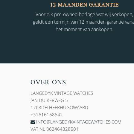
12 MAANDEN GARANTIE
Voor elk pre-owned horloge wat wij verkopen,
geldt een termijn van 12 maanden garantie vana
het moment van aankopen.
OVER ONS
LANGEDYK VINTAGE WATCHES
JAN DUIKERWEG 5
1703DH HEERHUGOWAARD
+31616168642
INFO@LANGEDYKVINTAGEWATCHES.COM
VAT NL 862464328B01