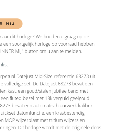
R MIJ
naar dit horloge? We houden u graag op de
 een soortgelijk horloge op voorraad hebben.
RINNER MIJ" button om u aan te melden.
list
rpetual Datejust Mid-Size referentie 68273 uit
de volledige set. De Datejust 68273 bevat een
en kast, een goud/stalen jubilee band met
 een fluted bezel met 18k verguld geelgoud.
68273 bevat een automatisch uurwerk kaliber
uickset datumfunctie, een krasbestendig
een MOP wijzerplaat met tritium wijzers en
ringen. Dit horloge wordt met de originele doos