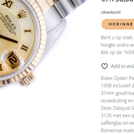
Uitverkocht
HERINNE
Bent u op zoek 
hoogte zodra we
Klik op de "HE
Add to wish
Rolex Oyster Pe
1998 inclusief 
31mm goud/stal
vouwsluiting en
Deze Datejust 
3135 met een q
saffierglas en 
Romeinse marke