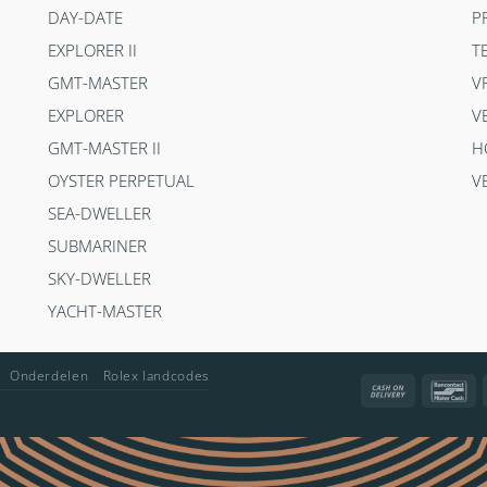
DAY-DATE
P
EXPLORER II
T
GMT-MASTER
V
EXPLORER
V
GMT-MASTER II
H
OYSTER PERPETUAL
V
SEA-DWELLER
SUBMARINER
SKY-DWELLER
YACHT-MASTER
Onderdelen
Rolex landcodes
Cash
Ba
On
Delivery