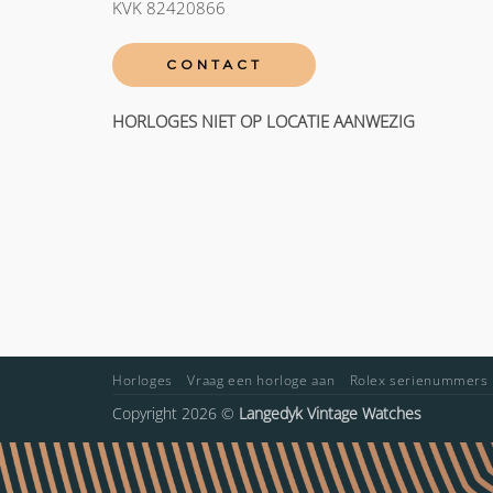
KVK 82420866
CONTACT
HORLOGES NIET OP LOCATIE AANWEZIG
Horloges
Vraag een horloge aan
Rolex serienummers
Copyright 2026 ©
Langedyk Vintage Watches