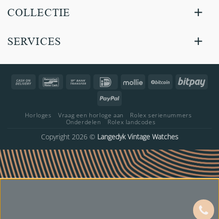
COLLECTIE
SERVICES
Cash
Bancontact
Bank
IDeal
Mollie
BitCoin
Bitp
On
Transfer
PayPal
Delivery
Horloges
Vraag een horloge aan
Rolex serienummers
Onderdelen
Rolex landcodes
Copyright 2026 ©
Langedyk Vintage Watches