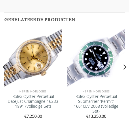
GERELATEERDE PRODUCTEN
Add to
Add to
wishlist
wishlist
HEREN HORLOGES
HEREN HORLOGES
Rolex Oyster Perpetual
Rolex Oyster Perpetual
Datejust Champagne 16233
Submariner “Kermit”
1991 (Volledige Set)
16610LV 2008 (Volledige
Set)
€
7.250,00
€
13.250,00