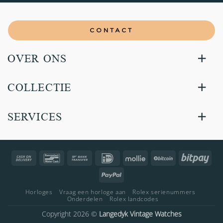
CONTACT
OVER ONS
COLLECTIE
SERVICES
Cash
Bancontact
Bank
IDeal
Mollie
BitCoin
Bitp
On
Transfer
PayPal
Delivery
Horloges
Vraag een horloge aan
Rolex serienummers
Onderdelen
Rolex landcodes
Copyright 2026 ©
Langedyk Vintage Watches