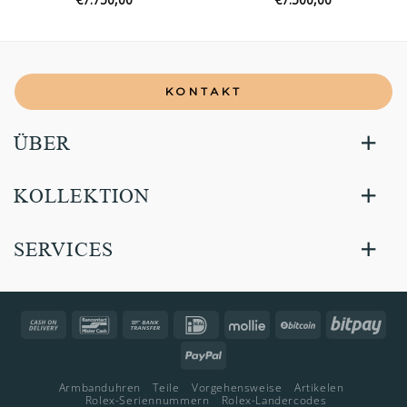
KONTAKT
ÜBER
KOLLEKTION
SERVICES
Cash
Bancontact
Bank
IDeal
Mollie
BitCoin
Bitp
On
Transfer
PayPal
Delivery
Armbanduhren
Teile
Vorgehensweise
Artikelen
Rolex-Seriennummern
Rolex-Landercodes