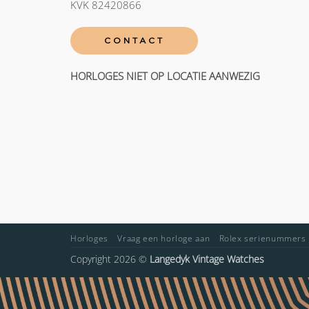
KVK 82420866
CONTACT
HORLOGES NIET OP LOCATIE AANWEZIG
Horloges
Vraag een horloge aan
Rolex serienummers
Copyright 2026 ©
Langedyk Vintage Watches