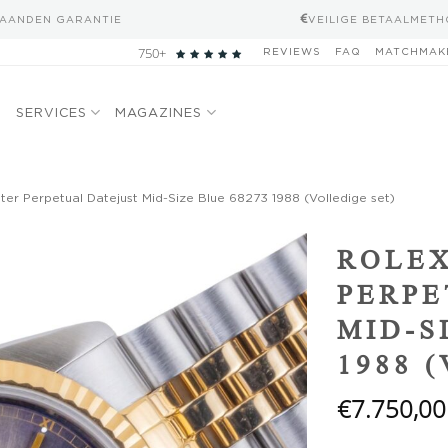
MAANDEN GARANTIE
VEILIGE BETAALMET
750+
REVIEWS
FAQ
MATCHMAK
N
SERVICES
MAGAZINES
ter Perpetual Datejust Mid-Size Blue 68273 1988 (Volledige set)
Add to
ROLEX
wishlist
PERPE
MID-S
1988 
€
7.750,00