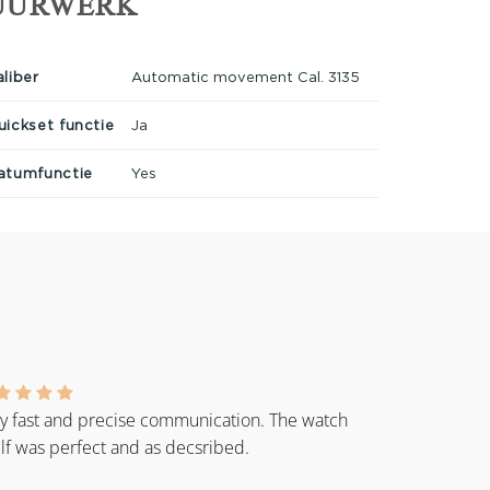
UURWERK
aliber
Automatic movement Cal. 3135
uickset functie
Ja
atumfunctie
Yes
y fast and precise communication. The watch
elf was perfect and as decsribed.