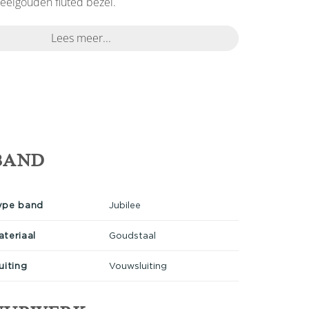
geelgouden fluted bezel.
Lees meer...
BAND
ype band
Jubilee
ateriaal
Goudstaal
uiting
Vouwsluiting