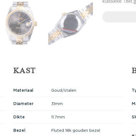
klassieke 18kt 
KAST
Materiaal
Goud/stalen
T
Diameter
31mm
M
Dikte
11.7mm
Sl
Bezel
Fluted 18k gouden bezel