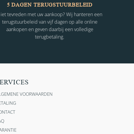
5 DAGEN TERUGSTUURBELEID
iet tevreden met uw aankoop? Wij hanteren een
terugstuurbeleid van vijf dagen op alle online
aankopen en geven daarbij een volledige
terugbetaling.
ERVICES
LGEMENE VOORWAARDEN
ETALING
ONTACT
AQ
ARANTIE