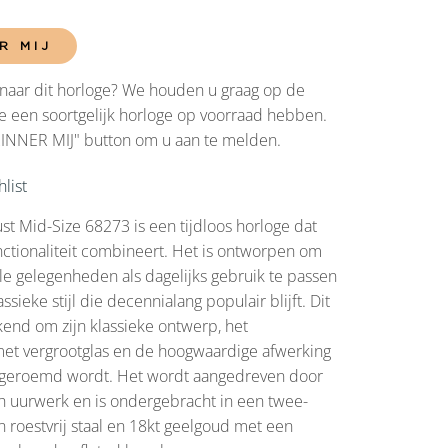
R MIJ
naar dit horloge? We houden u graag op de
 een soortgelijk horloge op voorraad hebben.
RINNER MIJ" button om u aan te melden.
list
st Mid-Size 68273 is een tijdloos horloge dat
nctionaliteit combineert. Het is ontworpen om
le gelegenheden als dagelijks gebruik te passen
ssieke stijl die decennialang populair blijft. Dit
end om zijn klassieke ontwerp, het
et vergrootglas en de hoogwaardige afwerking
geroemd wordt. Het wordt aangedreven door
h uurwerk en is ondergebracht in een twee-
n roestvrij staal en 18kt geelgoud met een