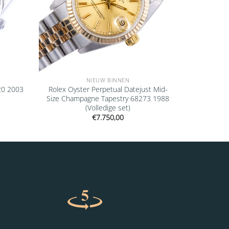
NIEUW BINNEN
20 2003
Rolex Oyster Perpetual Datejust Mid-
Size Champagne Tapestry 68273 1988
(Volledige set)
€
7.750,00