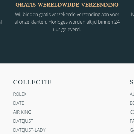
GRATIS WERELDWIJDE VERZENDING
Wij bieden gratis verzekerde verzending aan voor
N
f
al onze klanten. Horloges worden altijd binnen 24
uur geleverd.
COLLECTIE
S
ROLEX
A
DATE
B
AIR KING
C
DATEJUST
F
DATEJUST-LADY
G