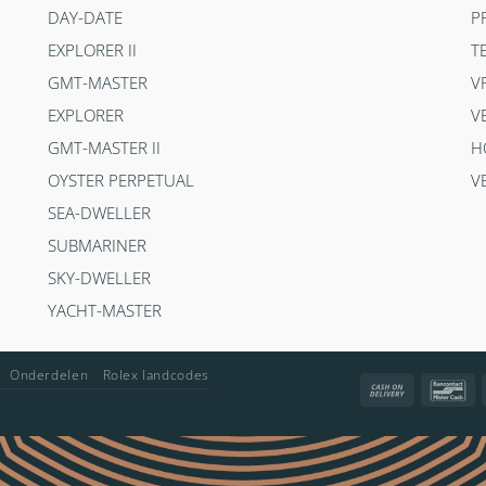
DAY-DATE
P
EXPLORER II
T
GMT-MASTER
V
EXPLORER
V
GMT-MASTER II
H
OYSTER PERPETUAL
V
SEA-DWELLER
SUBMARINER
SKY-DWELLER
YACHT-MASTER
Onderdelen
Rolex landcodes
Cash
Ba
On
Delivery