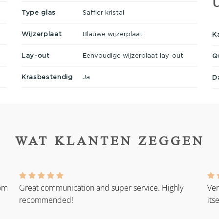
Type glas
Saffier kristal
Wijzerplaat
Blauwe wijzerplaat
K
Lay-out
Eenvoudige wijzerplaat lay-out
Q
Krasbestendig
Ja
D
WAT KLANTEN ZEGGEN
rom
Great communication and super service. Highly
Ver
recommended!
its