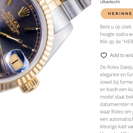
Uitverkocht
HERINNE
Bent u op zoek 
hoogte zodra we
Klik op de "HE
Add to wish
De Rolex Dateju
elegantie en fu
zowel bij forme
en biedt een kla
model staat bek
datumvenster m
waar Rolex om 
een automatisc
kleurige kast va