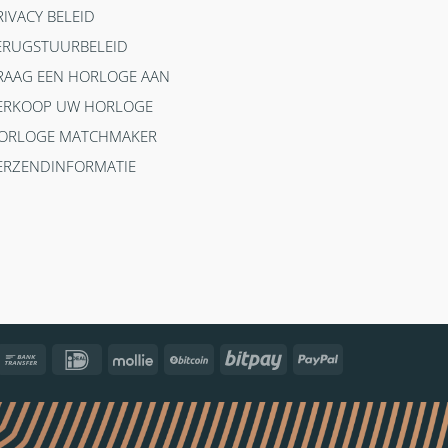
RIVACY BELEID
ERUGSTUURBELEID
RAAG EEN HORLOGE AAN
ERKOOP UW HORLOGE
ORLOGE MATCHMAKER
ERZENDINFORMATIE
ncontact
Bank
IDeal
Mollie
BitCoin
Bitpay
PayPal
Transfer