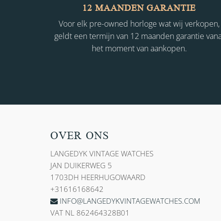
12 MAANDEN GARANTIE
Voor elk pre-owned horloge wat wij verkopen,
geldt een termijn van 12 maanden garantie vana
het moment van aankopen.
OVER ONS
LANGEDYK VINTAGE WATCHES
JAN DUIKERWEG 5
1703DH HEERHUGOWAARD
+31616168642
INFO@LANGEDYKVINTAGEWATCHES.COM
VAT NL 862464328B01