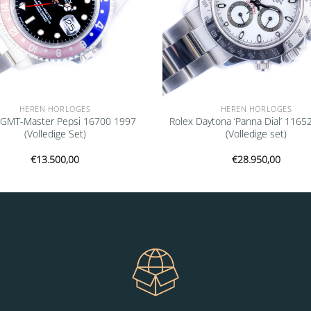
HEREN HORLOGES
HEREN HORLOGES
 GMT-Master Pepsi 16700 1997
Rolex Daytona ‘Panna Dial’ 1165
(Volledige Set)
(Volledige set)
€
13.500,00
€
28.950,00