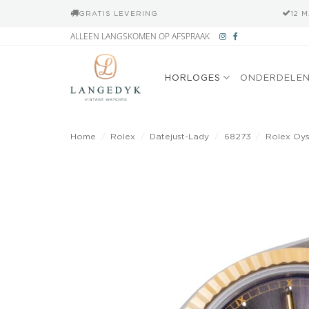
GRATIS LEVERING
12 
Ga
ALLEEN LANGSKOMEN OP AFSPRAAK
naar
inhoud
HORLOGES
ONDERDELE
Home
/
Rolex
/
Datejust-Lady
/
68273
/
Rolex Oys