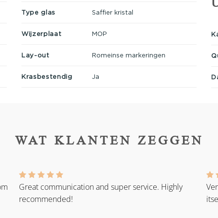
Type glas
Saffier kristal
Wijzerplaat
MOP
K
Lay-out
Romeinse markeringen
Q
Krasbestendig
Ja
D
WAT KLANTEN ZEGGEN
rom
Great communication and super service. Highly
Ver
recommended!
its