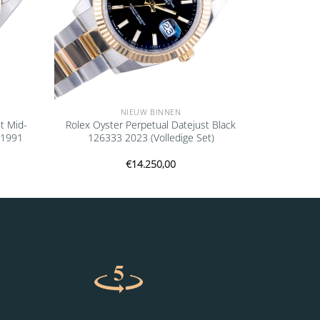
NIEUW BINNEN
t Mid-
Rolex Oyster Perpetual Datejust Black
 1991
126333 2023 (Volledige Set)
€
14.250,00