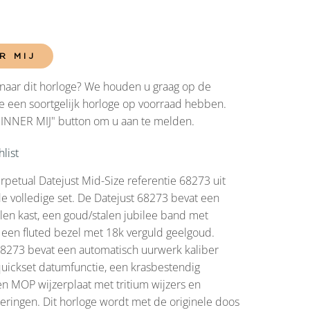
R MIJ
naar dit horloge? We houden u graag op de
 een soortgelijk horloge op voorraad hebben.
RINNER MIJ" button om u aan te melden.
list
rpetual Datejust Mid-Size referentie 68273 uit
de volledige set. De Datejust 68273 bevat een
en kast, een goud/stalen jubilee band met
 een fluted bezel met 18k verguld geelgoud.
68273 bevat een automatisch uurwerk kaliber
uickset datumfunctie, een krasbestendig
een MOP wijzerplaat met tritium wijzers en
ringen. Dit horloge wordt met de originele doos