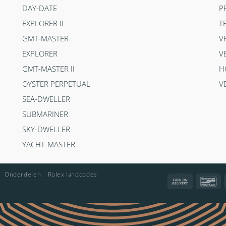
DAY-DATE
P
EXPLORER II
T
GMT-MASTER
V
EXPLORER
V
GMT-MASTER II
H
OYSTER PERPETUAL
V
SEA-DWELLER
SUBMARINER
SKY-DWELLER
YACHT-MASTER
Onderdelen
Rolex landcodes
Cash
Ba
On
Delivery