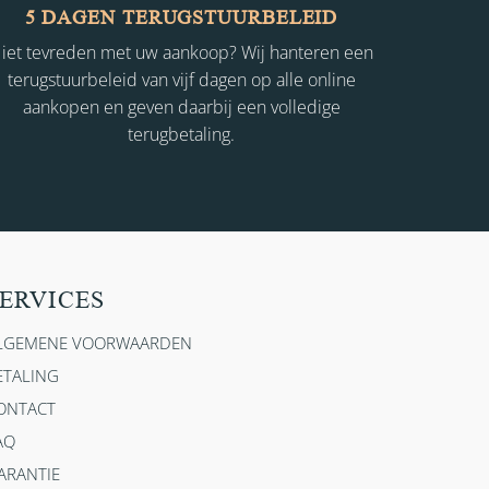
5 DAGEN TERUGSTUURBELEID
iet tevreden met uw aankoop? Wij hanteren een
terugstuurbeleid van vijf dagen op alle online
aankopen en geven daarbij een volledige
terugbetaling.
ERVICES
LGEMENE VOORWAARDEN
ETALING
ONTACT
AQ
ARANTIE