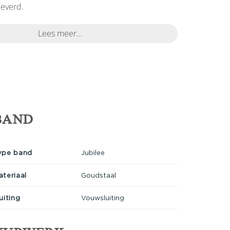
leverd.
Lees meer...
BAND
ype band
Jubilee
ateriaal
Goudstaal
uiting
Vouwsluiting