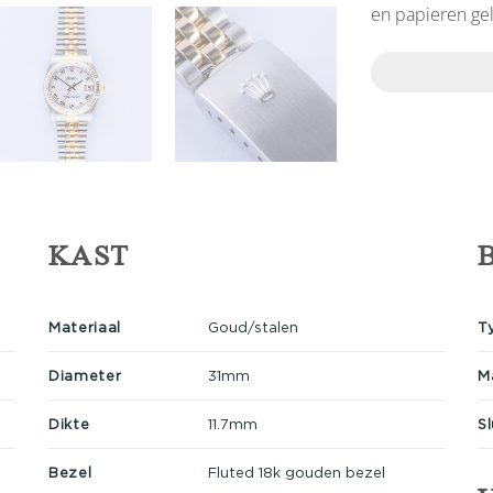
en papieren ge
KAST
Materiaal
Goud/stalen
T
Diameter
31mm
M
Dikte
11.7mm
Sl
Bezel
Fluted 18k gouden bezel