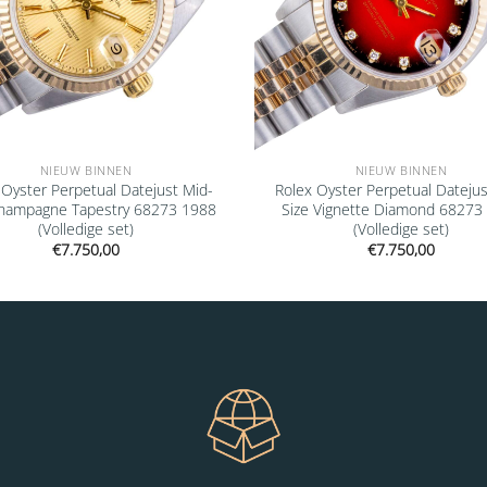
NIEUW BINNEN
NIEUW BINNEN
 Oyster Perpetual Datejust Mid-
Rolex Oyster Perpetual Datejus
Champagne Tapestry 68273 1988
Size Vignette Diamond 68273
(Volledige set)
(Volledige set)
€
7.750,00
€
7.750,00