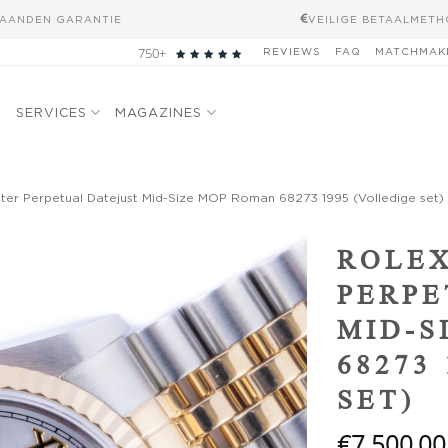
MAANDEN GARANTIE
VEILIGE BETAALMET
750+
REVIEWS
FAQ
MATCHMAK
N
SERVICES
MAGAZINES
ter Perpetual Datejust Mid-Size MOP Roman 68273 1995 (Volledige set)
Add to
ROLEX
wishlist
PERPE
MID-S
68273
SET)
€
7.500,00