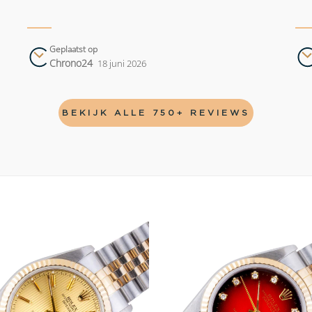
Geplaatst op
Chrono24
18 juni 2026
BEKIJK ALLE 750+ REVIEWS
Add to
wishlist