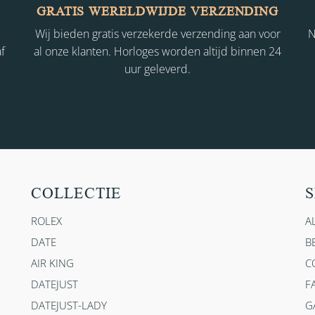
GRATIS WERELDWIJDE VERZENDING
Wij bieden gratis verzekerde verzending aan voor
N
f
al onze klanten. Horloges worden altijd binnen 24
uur geleverd.
COLLECTIE
S
ROLEX
A
DATE
B
AIR KING
C
DATEJUST
F
DATEJUST-LADY
G