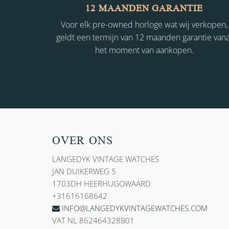
12 MAANDEN GARANTIE
Voor elk pre-owned horloge wat wij verkopen,
geldt een termijn van 12 maanden garantie vana
het moment van aankopen.
OVER ONS
LANGEDYK VINTAGE WATCHES
JAN DUIKERWEG 5
1703DH HEERHUGOWAARD
+31616168642
INFO@LANGEDYKVINTAGEWATCHES.COM
VAT NL 862464328B01