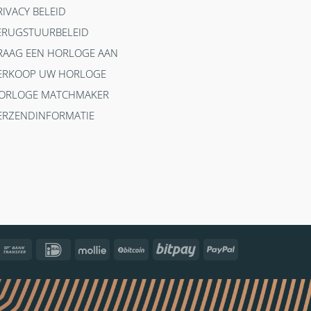
RIVACY BELEID
ERUGSTUURBELEID
RAAG EEN HORLOGE AAN
ERKOOP UW HORLOGE
ORLOGE MATCHMAKER
ERZENDINFORMATIE
ncontact
Bank
IDeal
Mollie
BitCoin
Bitpay
PayPal
Transfer