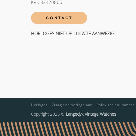
KVK 82420866
CONTACT
HORLOGES NIET OP LOCATIE AANWEZIG
Horloges
Vraag een horloge aan
Rolex serienummers
Copyright 2026 ©
Langedyk Vintage Watches