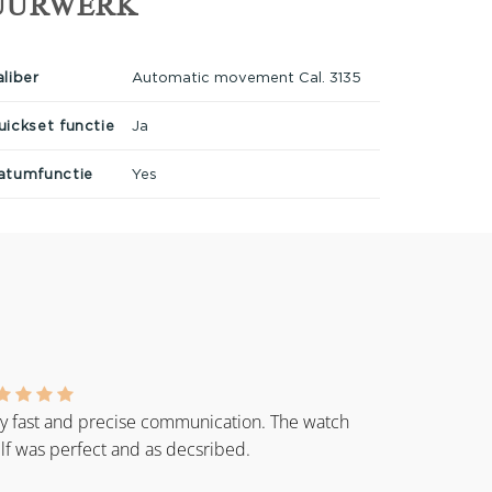
UURWERK
aliber
Automatic movement Cal. 3135
uickset functie
Ja
atumfunctie
Yes
y fast and precise communication. The watch
elf was perfect and as decsribed.