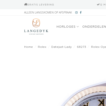
GRATIS LEVERING
12 
Ga
ALLEEN LANGSKOMEN OP AFSPRAAK
naar
inhoud
HORLOGES
ONDERDELE
Home
/
Rolex
/
Datejust-Lady
/
68273
/
Rolex Oys