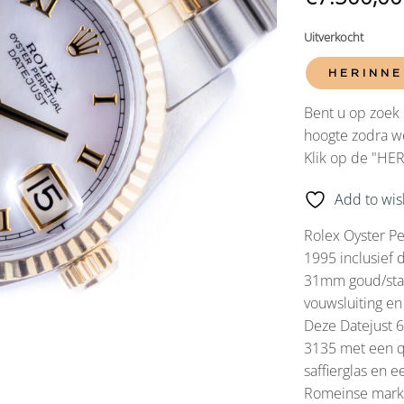
Uitverkocht
HERINNE
Bent u op zoek 
hoogte zodra we
Klik op de "HE
Add to wish
Rolex Oyster Pe
1995 inclusief 
31mm goud/stal
vouwsluiting en
Deze Datejust 
3135 met een q
saffierglas en 
Romeinse marke