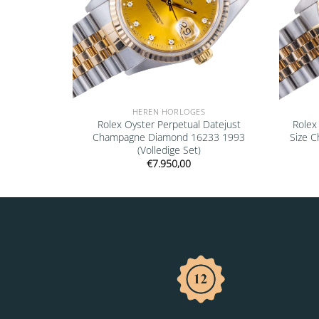
HEREN HORLOGES
ejust Mid-
Rolex Oyster Perpetual Datejust
Rolex
 (Volledige
Champagne Diamond 16233 1993
Size 
(Volledige Set)
€
7.950,00