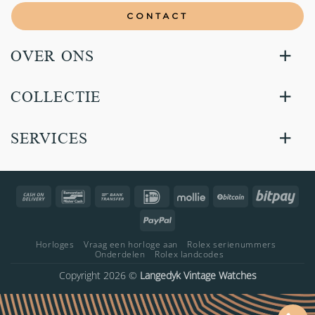
CONTACT
OVER ONS
COLLECTIE
SERVICES
Cash
Bancontact
Bank
IDeal
Mollie
BitCoin
Bitp
On
Transfer
PayPal
Delivery
Horloges
Vraag een horloge aan
Rolex serienummers
Onderdelen
Rolex landcodes
Copyright 2026 ©
Langedyk Vintage Watches