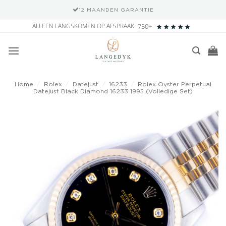
12 MAANDEN GARANTIE
Ga
ALLEEN LANGSKOMEN OP AFSPRAAK
750+
naar
inhoud
Home
/
Rolex
/
Datejust
/
16233
/
Rolex Oyster Perpetual
Datejust Black Diamond 16233 1995 (Volledige Set)
Add to
wishlist