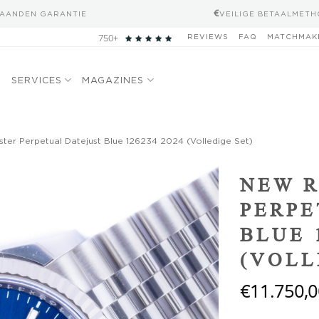
MAANDEN GARANTIE
VEILIGE BETAALMET
750+
REVIEWS
FAQ
MATCHMAK
N
SERVICES
MAGAZINES
er Perpetual Datejust Blue 126234 2024 (Volledige Set)
Add to
NEW R
wishlist
PERPE
BLUE 
(VOLL
€
11.750,0