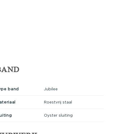
BAND
ype band
Jubilee
ateriaal
Roestvrij staal
uiting
Oyster sluiting