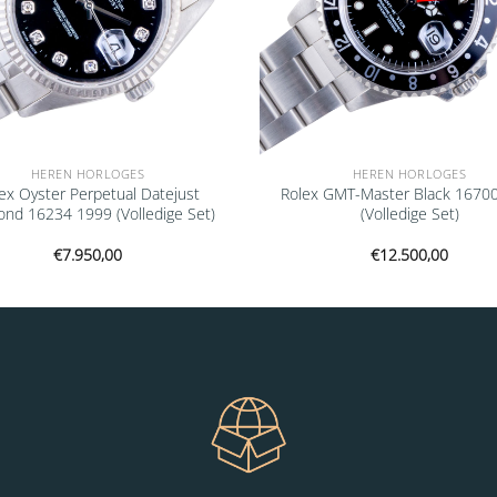
HEREN HORLOGES
HEREN HORLOGES
ex Oyster Perpetual Datejust
Rolex GMT-Master Black 1670
nd 16234 1999 (Volledige Set)
(Volledige Set)
€
7.950,00
€
12.500,00