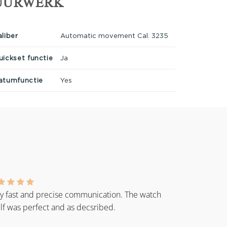
UURWERK
aliber
Automatic movement Cal. 3235
uickset functie
Ja
atumfunctie
Yes
y fast and precise communication. The watch
elf was perfect and as decsribed.