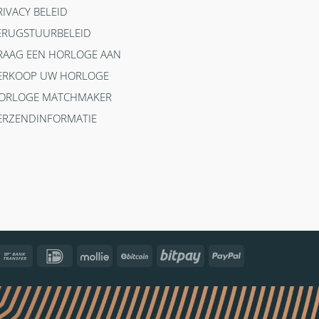
RIVACY BELEID
ERUGSTUURBELEID
RAAG EEN HORLOGE AAN
ERKOOP UW HORLOGE
ORLOGE MATCHMAKER
ERZENDINFORMATIE
ncontact
Bank
IDeal
Mollie
BitCoin
Bitpay
PayPal
Transfer