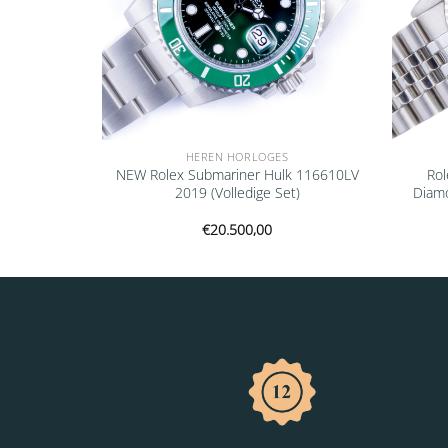
HEREN HORLOGES
ejust Blue
NEW Rolex Submariner Hulk 116610LV
Rol
 Set)
2019 (Volledige Set)
Diamo
€
20.500,00