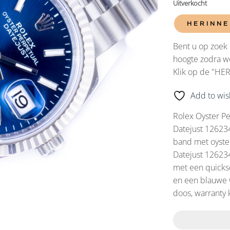
Uitverkocht
HERINNE
Bent u op zoek 
hoogte zodra we
Klik op de "HE
Add to wish
Rolex Oyster Pe
Datejust 126234
band met oyster
Datejust 12623
met een quickse
en een blauwe w
doos, warranty 