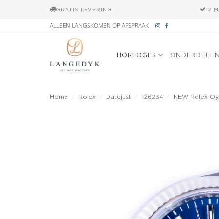
GRATIS LEVERING
12 
Ga
ALLEEN LANGSKOMEN OP AFSPRAAK
naar
inhoud
HORLOGES
ONDERDELE
Home
/
Rolex
/
Datejust
/
126234
/
NEW Rolex Oyst