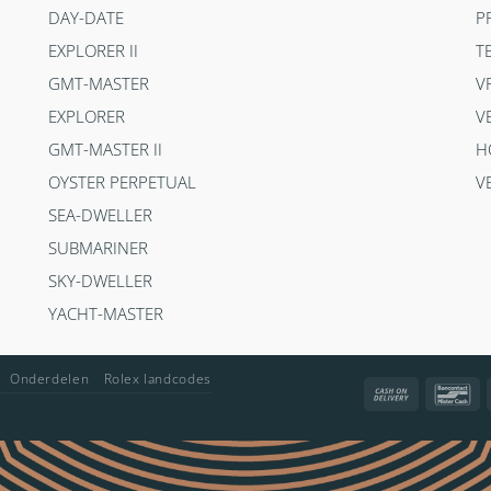
DAY-DATE
P
EXPLORER II
T
GMT-MASTER
V
EXPLORER
V
GMT-MASTER II
H
OYSTER PERPETUAL
V
SEA-DWELLER
SUBMARINER
SKY-DWELLER
YACHT-MASTER
Onderdelen
Rolex landcodes
Cash
Ba
On
Delivery