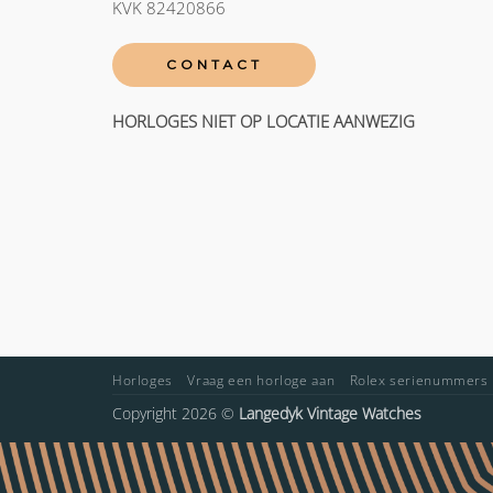
KVK 82420866
CONTACT
HORLOGES NIET OP LOCATIE AANWEZIG
Horloges
Vraag een horloge aan
Rolex serienummers
Copyright 2026 ©
Langedyk Vintage Watches