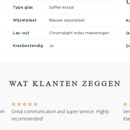
Type glas
Saffier kristal
Wijzerplaat
Blauwe wijzerplaat
K
Lay-out
Chromalight index markeringen
Q
Krasbestendig
Ja
D
WAT KLANTEN ZEGGEN
rom
Great communication and super service. Highly
Ver
recommended!
its