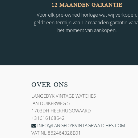
12 MAANDEN GARANTIE
Voor elk pre-owned horloge wat wij verkopen,
geldt een termijn van 12 maanden garantie vana
het moment van aankopen.
OVER ONS
LANGEDYK VINTAGE WATCHES
JAN DUIKERWEG 5
1703DH HEERHUGOWAARD
+31616168642
INFO@LANGEDYKVINTAGEWATCHES.COM
VAT NL 862464328B01