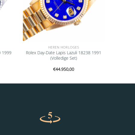
HEREN HORLOGES
0 1999
Rolex Day-Date Lapis Lazuli 18238 1991
(Volledige Set)
€
44.950,00