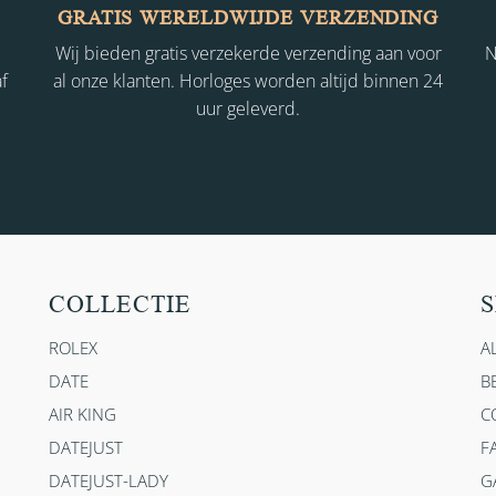
GRATIS WERELDWIJDE VERZENDING
Wij bieden gratis verzekerde verzending aan voor
N
f
al onze klanten. Horloges worden altijd binnen 24
uur geleverd.
COLLECTIE
S
ROLEX
A
DATE
B
AIR KING
C
DATEJUST
F
DATEJUST-LADY
G