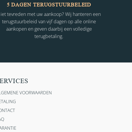
5 DAGEN TERUGSTUURBELEID
iet tevreden met uw aankoop? Wij hanteren een
terugstuurbeleid van vijf dagen op alle online
aankopen en geven daarbij een volledige
terugbetaling.
ERVICES
LGEMENE VOORWAARDEN
ETALING
ONTACT
AQ
ARANTIE