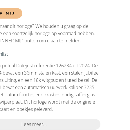
R MIJ
naar dit horloge? We houden u graag op de
 een soortgelijk horloge op voorraad hebben.
RINNER MIJ" button om u aan te melden.
list
rpetual Datejust referentie 126234 uit 2024. De
 bevat een 36mm stalen kast, een stalen jubilee
sluiting, en een 18k witgouden fluted bezel. De
4 bevat een automatisch uurwerk kaliber 3235
t datum functie, een krasbestendig saffierglas
ijzerplaat. Dit horloge wordt met de originele
kaart en boekjes geleverd.
Lees meer...