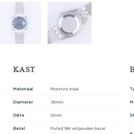
KAST
Materiaal
Roestvrij staal
T
Diameter
36mm
M
Dikte
12mm
Sl
Bezel
Fluted 18K witgouden bezel