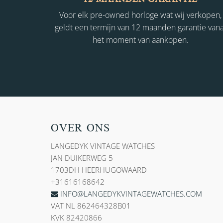
Voor elk pre-owned horloge wat wij verkopen,
geldt een termijn van 12 maanden garantie vana
het moment van aankopen.
OVER ONS
LANGEDYK VINTAGE WATCHES
JAN DUIKERWEG 5
1703DH HEERHUGOWAARD
+31616168642
INFO@LANGEDYKVINTAGEWATCHES.COM
VAT NL 862464328B01
KVK 82420866