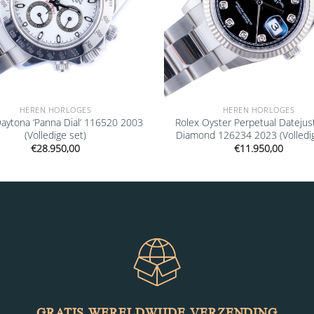
HEREN HORLOGES
HEREN HORLOGES
Daytona ‘Panna Dial’ 116520 2003
Rolex Oyster Perpetual Datejus
(Volledige set)
Diamond 126234 2023 (Volledig
€
28.950,00
€
11.950,00
GRATIS WERELDWIJDE VERZENDING