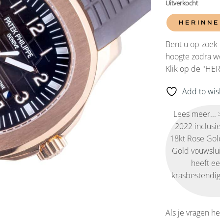
Uitverkocht
HERINNE
Bent u op zoek 
hoogte zodra we
Klik op de "HE
Add to wish
Lees meer...
2022 inclusi
18kt Rose Gol
Gold vouwslu
heeft e
krasbestendig
Als je vragen he