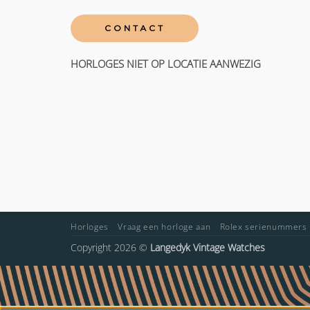
CONTACT
HORLOGES NIET OP LOCATIE AANWEZIG
Horloges
Vraag een horloge aan
Rolex serienummers
Copyright 2026 ©
Langedyk Vintage Watches