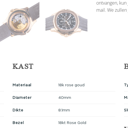
ontvangen, kun 
mail. We zullen
KAST
Materiaal
18k rose goud
T
Diameter
40mm
M
Dikte
8.1mm
Sl
Bezel
18kt Rose Gold