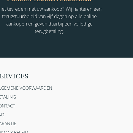
iet tevreden met uw aankoop? Wij hanteren een
terugstuurbeleid van vijf dagen op alle online
aankopen en geven daarbij een volledige
terugbetaling.
ERVICES
LGEMENE VOORWAARDEN
ETALING
ONTACT
AQ
ARANTIE
RIVACY BELEID