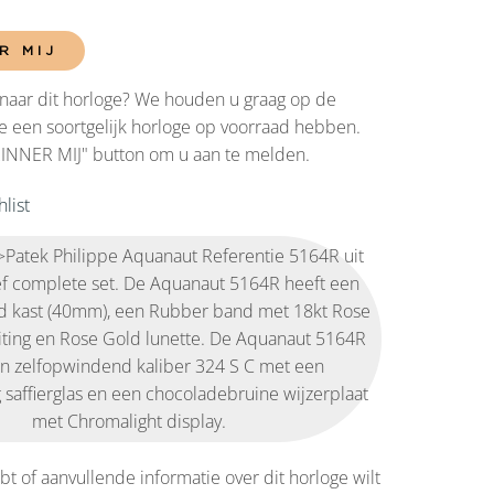
R MIJ
naar dit horloge? We houden u graag op de
 een soortgelijk horloge op voorraad hebben.
RINNER MIJ" button om u aan te melden.
list
 >Patek Philippe Aquanaut Referentie 5164R uit
ef complete set. De Aquanaut 5164R heeft een
d kast (40mm), een Rubber band met 18kt Rose
iting en Rose Gold lunette. De Aquanaut 5164R
en zelfopwindend kaliber 324 S C met een
 saffierglas en een chocoladebruine wijzerplaat
met Chromalight display.
bt of aanvullende informatie over dit horloge wilt