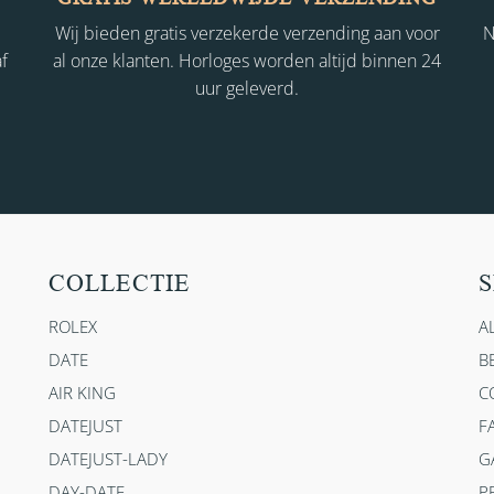
Wij bieden gratis verzekerde verzending aan voor
N
f
al onze klanten. Horloges worden altijd binnen 24
uur geleverd.
COLLECTIE
S
ROLEX
A
DATE
B
AIR KING
C
DATEJUST
F
DATEJUST-LADY
G
DAY-DATE
P