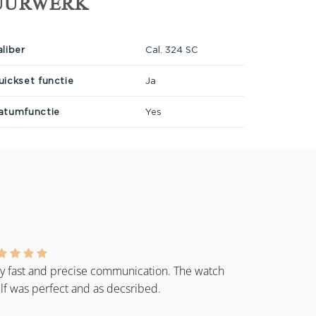
UURWERK
aliber
Cal. 324 SC
uickset functie
Ja
atumfunctie
Yes
y fast and precise communication. The watch
elf was perfect and as decsribed.