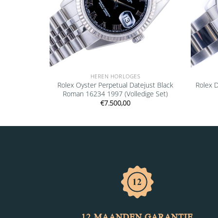
HEREN HORLOGES
ejust Blue
Rolex Oyster Perpetual Datejust Black
Rolex 
 Set)
Roman 16234 1997 (Volledige Set)
€
7.500,00
12 MAANDEN GARANTIE