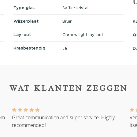
Type glas
Saffier kristal
Wijzerplaat
Bruin
K
Lay-out
Chromalight lay-out
Q
Krasbestendig
Ja
D
WAT KLANTEN ZEGGEN
rom
Great communication and super service. Highly
Ver
recommended!
its