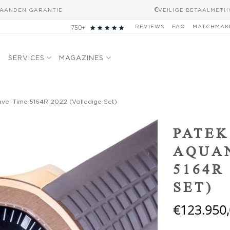
MAANDEN GARANTIE
VEILIGE BETAALMET
750+
REVIEWS
FAQ
MATCHMAK
N
SERVICES
MAGAZINES
avel Time 5164R 2022 (Volledige Set)
Add to
PATEK
wishlist
AQUAN
5164R
SET)
€
123.950