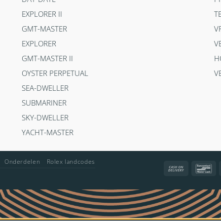
EXPLORER II
T
GMT-MASTER
V
EXPLORER
V
GMT-MASTER II
H
OYSTER PERPETUAL
V
SEA-DWELLER
SUBMARINER
SKY-DWELLER
YACHT-MASTER
Onderdelen
Rolex landcodes
Cash
Ba
On
Delivery