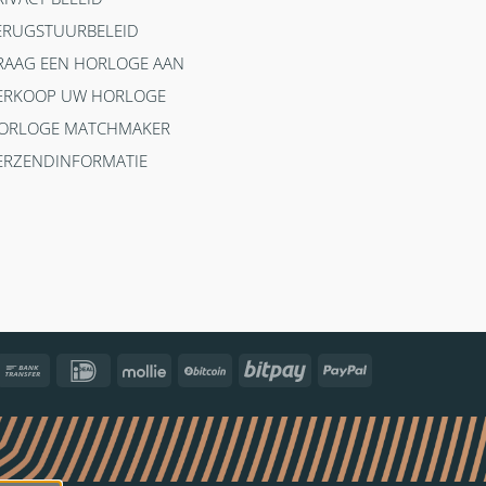
ERUGSTUURBELEID
RAAG EEN HORLOGE AAN
ERKOOP UW HORLOGE
ORLOGE MATCHMAKER
ERZENDINFORMATIE
ncontact
Bank
IDeal
Mollie
BitCoin
Bitpay
PayPal
Transfer