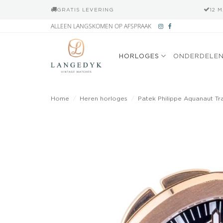
GRATIS LEVERING
12 
Ga
ALLEEN LANGSKOMEN OP AFSPRAAK
naar
inhoud
HORLOGES
ONDERDELE
Home
/
Heren horloges
/
Patek Philippe Aquanaut Tr