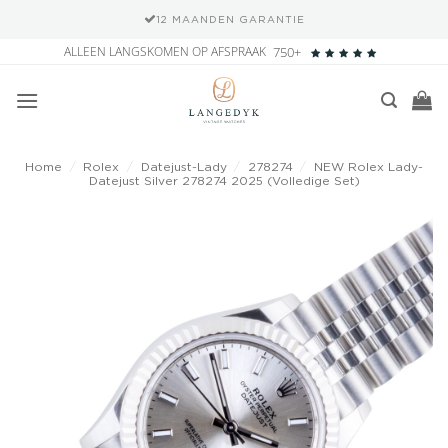
12 MAANDEN GARANTIE
Ga
ALLEEN LANGSKOMEN OP AFSPRAAK
750+
naar
inhoud
Home
/
Rolex
/
Datejust-Lady
/
278274
/
NEW Rolex Lady-
Datejust Silver 278274 2025 (Volledige Set)
Add to
wishlist