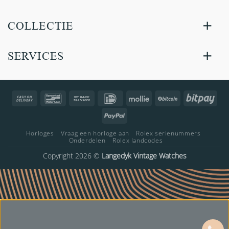
COLLECTIE
SERVICES
Cash
Bancontact
Bank
IDeal
Mollie
BitCoin
Bitp
On
Transfer
PayPal
Delivery
Horloges
Vraag een horloge aan
Rolex serienummers
Onderdelen
Rolex landcodes
Copyright 2026 ©
Langedyk Vintage Watches