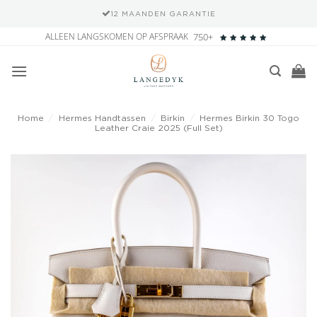
12 MAANDEN GARANTIE
Ga
ALLEEN LANGSKOMEN OP AFSPRAAK
750+
naar
inhoud
Home
/
Hermes Handtassen
/
Birkin
/
Hermes Birkin 30 Togo
Leather Craie 2025 (Full Set)
Add to
wishlist