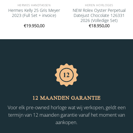
HERMES HANDTASSEN
HEREN HORLOGES
Hermes Kelly 25 Gris Meyer
NEW Rolex Oyster Perpetual
2023 (Full Set + invoice)
Datejust Chocolate 126331
2026 (Volledige Set)
€
19.950,00
€
18.950,00
12 MAANDEN GARANTIE
Voor elk pre-owned horloge wat wij verkopen, geldt een
termijn van 12 maanden garantie vanaf het moment van
aankopen.