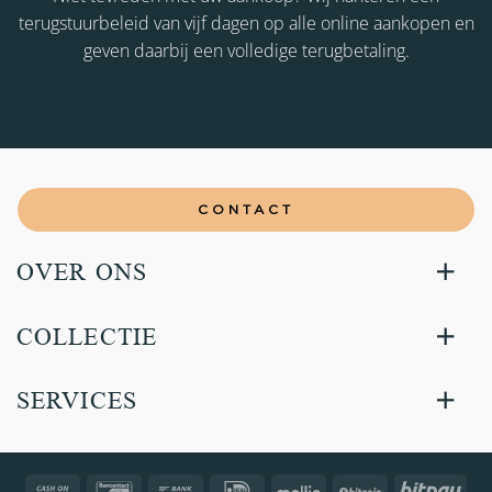
terugstuurbeleid van vijf dagen op alle online aankopen en
geven daarbij een volledige terugbetaling.
CONTACT
OVER ONS
COLLECTIE
SERVICES
Cash
Bancontact
Bank
IDeal
Mollie
BitCoin
Bitp