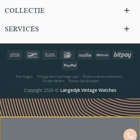
COLLECTIE
SERVICES
Cash
Bancontact
Bank
IDeal
Mollie
BitCoin
Bitp
On
Transfer
PayPal
Delivery
Horloges
Vraag een horloge aan
Rolex serienummers
Onderdelen
Rolex landcodes
Copyright 2026 ©
Langedyk Vintage Watches