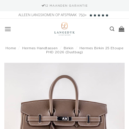
12 MAANDEN GARANTIE
Ga
ALLEEN LANGSKOMEN OP AFSPRAAK
750+
naar
inhoud
Home
/
Hermes Handtassen
/
Birkin
/
Hermes Birkin 25 Etoupe
PHD 2026 (Dustbag)
Add to
wishlist