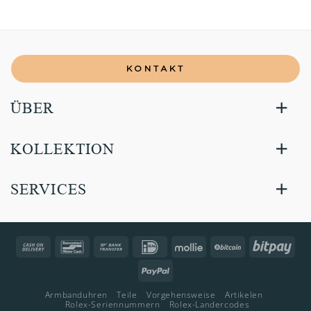
KONTAKT
ÜBER
KOLLEKTION
SERVICES
Cash
Bancontact
Bank
IDeal
Mollie
BitCoin
Bitp
On
Transfer
PayPal
Delivery
Armbanduhren
Teile
Vorgehensweise
Artikelen
Rolex-Seriennummern
Rolex-Landercodes