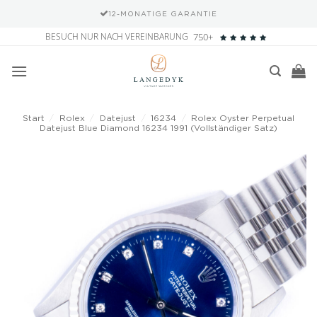
12-MONATIGE GARANTIE
Zum
BESUCH NUR NACH VEREINBARUNG
750+
Inhalt
springen
Start
/
Rolex
/
Datejust
/
16234
/
Rolex Oyster Perpetual
Datejust Blue Diamond 16234 1991 (Vollständiger Satz)
Add to
wishlist