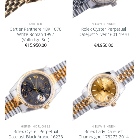
CARTIER
NIEUW BINNEN
Cartier Panthere 18K 1070
Rolex Oyster Perpetual
White Roman 1992
Datejust Silver 1601 1970
(Volledige Set)
€
15.950,00
€
4.950,00
Add to
Add to
wishlist
wishlist
HEREN HORLOGES
NIEUW BINNEN
Rolex Oyster Perpetual
Rolex Lady-Datejust
Datejust Black Arabic 16233
Champagne 178273 2014