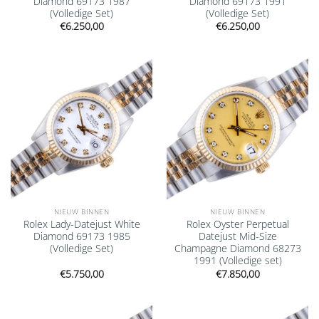
Diamond 69173 1987
Diamond 69173 1991
(Volledige Set)
(Volledige Set)
€
6.250,00
€
6.250,00
Add to
Add to
wishlist
wishlist
NIEUW BINNEN
NIEUW BINNEN
Rolex Lady-Datejust White
Rolex Oyster Perpetual
Diamond 69173 1985
Datejust Mid-Size
(Volledige Set)
Champagne Diamond 68273
1991 (Volledige set)
€
5.750,00
€
7.850,00
Add to
Add to