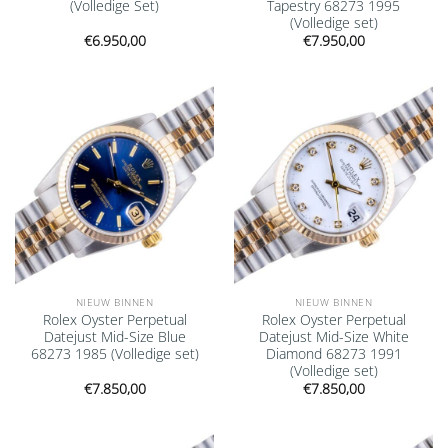
(Volledige Set)
Tapestry 68273 1995
(Volledige set)
€
6.950,00
€
7.950,00
Add to
Add to
wishlist
wishlist
NIEUW BINNEN
NIEUW BINNEN
Rolex Oyster Perpetual
Rolex Oyster Perpetual
Datejust Mid-Size Blue
Datejust Mid-Size White
68273 1985 (Volledige set)
Diamond 68273 1991
(Volledige set)
€
7.850,00
€
7.850,00
Add to
Add to