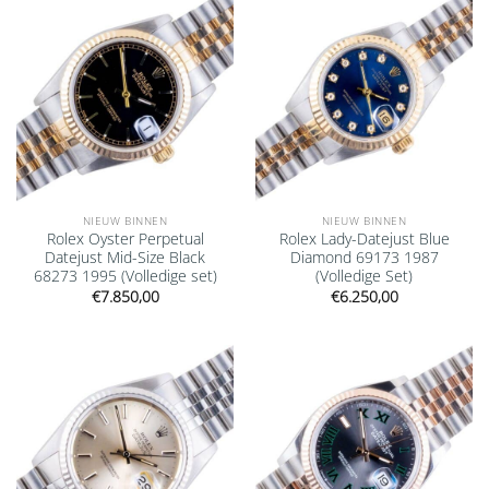
wishlist
wishlist
NIEUW BINNEN
NIEUW BINNEN
Rolex Oyster Perpetual
Rolex Lady-Datejust Blue
Datejust Mid-Size Black
Diamond 69173 1987
68273 1995 (Volledige set)
(Volledige Set)
€
7.850,00
€
6.250,00
Add to
Add to
wishlist
wishlist