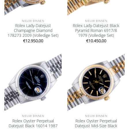
NIEUW BINNEN
NIEUW BINNEN
Rolex Lady-Datejust
Rolex Lady-Datejust Black
Champagne Diamond
Pyramid Roman 6917/8
178273 2009 (Volledige Set)
1979 (Volledige Set)
€
12.950,00
€
10.450,00
Add to
Add to
wishlist
wishlist
NIEUW BINNEN
NIEUW BINNEN
Rolex Oyster Perpetual
Rolex Oyster Perpetual
Datejust Black 16014 1987
Datejust Mid-Size Black