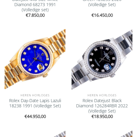
Diamond 68273 1991
(Volledige Set)
(Volledige set)
€
7.850,00
€
16.450,00
Add to
Add to
wishlist
wishlist
HEREN HORLOGES
HEREN HORLOGES
Rolex Day-Date Lapis Lazuli
Rolex Datejust Black
18238 1991 (Volledige Set)
Diamond 126284RBR 2022
(Volledige Set)
€
44.950,00
€
18.950,00
Add to
Add to
wishlist
wishlist