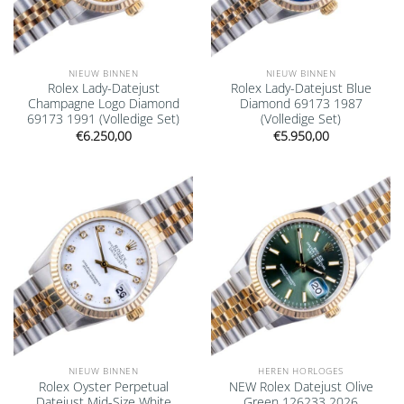
NIEUW BINNEN
NIEUW BINNEN
Rolex Lady-Datejust
Rolex Lady-Datejust Blue
Champagne Logo Diamond
Diamond 69173 1987
69173 1991 (Volledige Set)
(Volledige Set)
€
6.250,00
€
5.950,00
Add to
Add to
wishlist
wishlist
NIEUW BINNEN
HEREN HORLOGES
Rolex Oyster Perpetual
NEW Rolex Datejust Olive
Datejust Mid-Size White
Green 126233 2026