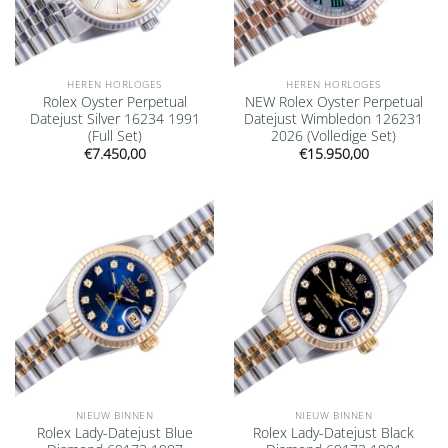
HEREN HORLOGES
HEREN HORLOGES
Rolex Oyster Perpetual
NEW Rolex Oyster Perpetual
Datejust Silver 16234 1991
Datejust Wimbledon 126231
(Full Set)
2026 (Volledige Set)
€
7.450,00
€
15.950,00
Add to
Add to
wishlist
wishlist
NIEUW BINNEN
NIEUW BINNEN
Rolex Lady-Datejust Blue
Rolex Lady-Datejust Black