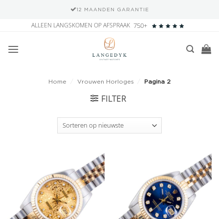
VEILIGE BETAALMETHODEN
Ga
ALLEEN LANGSKOMEN OP AFSPRAAK
750+
naar
inhoud
Home
/
Vrouwen Horloges
/
Pagina 2
FILTER
Add to
Add to
wishlist
wishlist