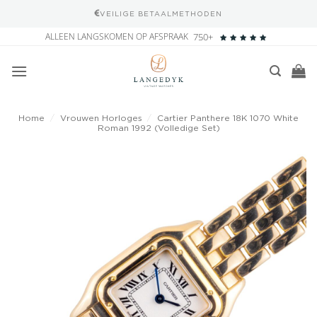
VEILIGE BETAALMETHODEN
Ga
ALLEEN LANGSKOMEN OP AFSPRAAK
750+
naar
inhoud
Home
/
Vrouwen Horloges
/
Cartier Panthere 18K 1070 White
Roman 1992 (Volledige Set)
Add to
wishlist