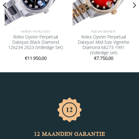
HEREN HORLOGES
NIEUW BINNEN
Rolex Oyster Perpetual
Rolex Oyster Perpetual
Datejust Black Diamond
Datejust Mid-Size Vignette
126234 2023 (Volledige Set)
Diamond 68273 1991
(Volledige set)
€
11.950,00
€
7.750,00
12 MAANDEN GARANTIE