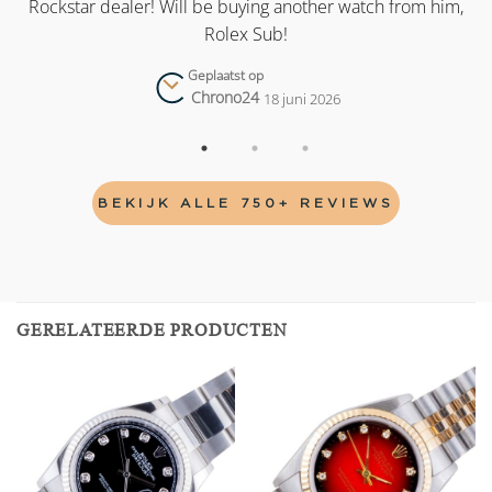
as
Rockstar dealer! Will be buying another watch from him,
Rolex Sub!
Geplaatst op
Chrono24
18 juni 2026
BEKIJK ALLE 750+ REVIEWS
GERELATEERDE PRODUCTEN
Add to
Add to
wishlist
wishlist