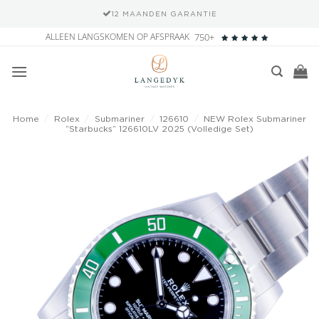
12 MAANDEN GARANTIE
Ga
ALLEEN LANGSKOMEN OP AFSPRAAK
750+
naar
inhoud
Home
/
Rolex
/
Submariner
/
126610
/
NEW Rolex Submariner
“Starbucks” 126610LV 2025 (Volledige Set)
Add to
wishlist