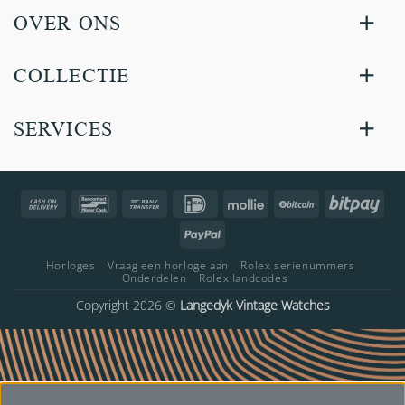
OVER ONS
COLLECTIE
SERVICES
Cash
Bancontact
Bank
IDeal
Mollie
BitCoin
Bitp
On
Transfer
PayPal
Delivery
Horloges
Vraag een horloge aan
Rolex serienummers
Onderdelen
Rolex landcodes
Copyright 2026 ©
Langedyk Vintage Watches