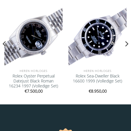
Add to
Add to
wishlist
wishlist
HEREN HORLOGES
HEREN HORLOGES
Rolex Oyster Perpetual
Rolex Sea-Dweller Black
Datejust Black Roman
16600 1999 (Volledige Set)
16234 1997 (Volledige Set)
€
7.500,00
€
8.950,00