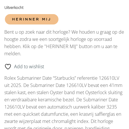
Uitverkocht
HERINNER MIJ
Bent u op zoek naar dit horloge? We houden u graag op de
hoogte zodra we een soortgelijk horloge op voorraad
hebben. Klik op de "HERINNER MIJ" button om u aan te
melden.
Add to wishlist
Rolex Submariner Date “Starbucks” referentie 126610LV
uit 2025. De Submariner Date 126610LV bevat een 41mm
stalen kast, een stalen Oyster band met Oysterlock sluiting
en verdraaibare keramische bezel. De Submariner Date
126610LV bevat een automatisch uurwerk kaliber 3235
met een quickset datumfunctie, een krasvrij saffierglas en
zwarte wijzerplaat met chromalight index. Dit horloge
wordt met de originele doos, papieren, handleiding