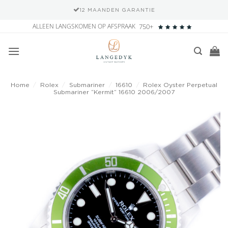
12 MAANDEN GARANTIE
Ga
ALLEEN LANGSKOMEN OP AFSPRAAK
750+
naar
inhoud
Home
/
Rolex
/
Submariner
/
16610
/
Rolex Oyster Perpetual
Submariner “Kermit” 16610 2006/2007
Add to
wishlist