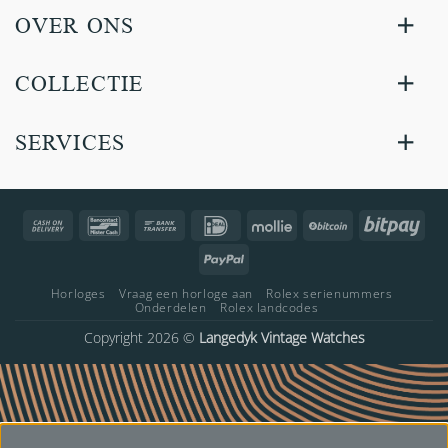
OVER ONS
COLLECTIE
SERVICES
Cash
Bancontact
Bank
IDeal
Mollie
BitCoin
Bitp
On
Transfer
PayPal
Delivery
Horloges
Vraag een horloge aan
Rolex serienummers
Onderdelen
Rolex landcodes
Copyright 2026 ©
Langedyk Vintage Watches