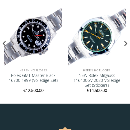
Add to
Add to
wishlist
wishlist
HEREN HORLOGES
HEREN HORLOGES
Rolex GMT-Master Black
NEW Rolex Milgauss
16700 1999 (Volledige Set)
116400GV 2020 Volledige
Set (Stickers)
€
12.500,00
€
14.500,00