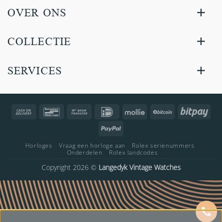
OVER ONS
COLLECTIE
SERVICES
Cash
Bancontact
Bank
IDeal
Mollie
BitCoin
Bitp
On
Transfer
PayPal
Delivery
Horloges
Vraag een horloge aan
Rolex serienummers
Onderdelen
Rolex landcodes
Copyright 2026 ©
Langedyk Vintage Watches