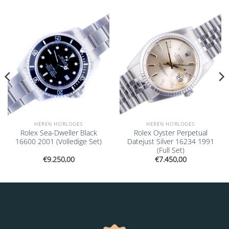
Add to
Add to
wishlist
wishlist
HEREN HORLOGES
HEREN HORLOGES
Rolex Sea-Dweller Black
Rolex Oyster Perpetual
16600 2001 (Volledige Set)
Datejust Silver 16234 1991
(Full Set)
€
9.250,00
€
7.450,00