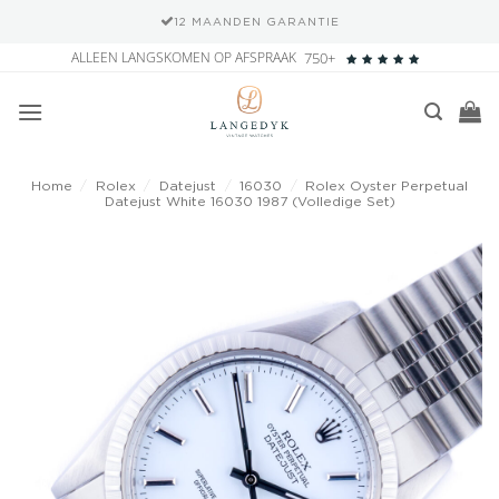
12 MAANDEN GARANTIE
Ga
ALLEEN LANGSKOMEN OP AFSPRAAK
750+
naar
inhoud
Home
/
Rolex
/
Datejust
/
16030
/
Rolex Oyster Perpetual
Datejust White 16030 1987 (Volledige Set)
Add to
wishlist