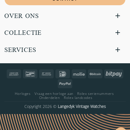
OVER ONS
COLLECTIE
SERVICES
Cash
Bancontact
Bank
IDeal
Mollie
BitCoin
Bitp
On
Transfer
PayPal
Delivery
Horloges
Vraag een horloge aan
Rolex serienummers
Onderdelen
Rolex landcodes
Copyright 2026 ©
Langedyk Vintage Watches