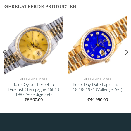
GERELATEERDE PRODUCTEN
Add to
Add to
wishlist
wishlist
HEREN HORLOGES
HEREN HORLOGES
Rolex Oyster Perpetual
Rolex Day-Date Lapis Lazuli
Datejust Champagne 16013
18238 1991 (Volledige Set)
1982 (Volledige Set)
€
6.500,00
€
44.950,00