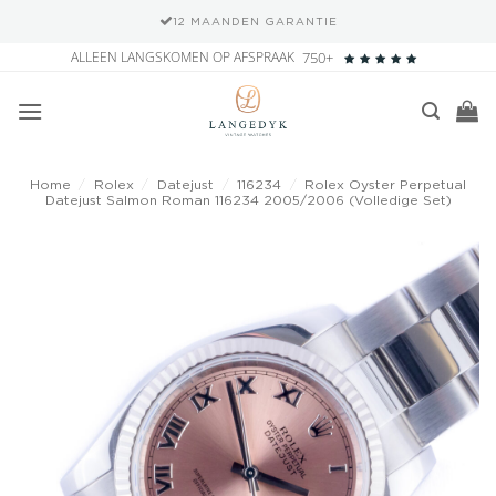
12 MAANDEN GARANTIE
Ga
ALLEEN LANGSKOMEN OP AFSPRAAK
750+
naar
inhoud
Home
/
Rolex
/
Datejust
/
116234
/
Rolex Oyster Perpetual
Datejust Salmon Roman 116234 2005/2006 (Volledige Set)
Add to
wishlist